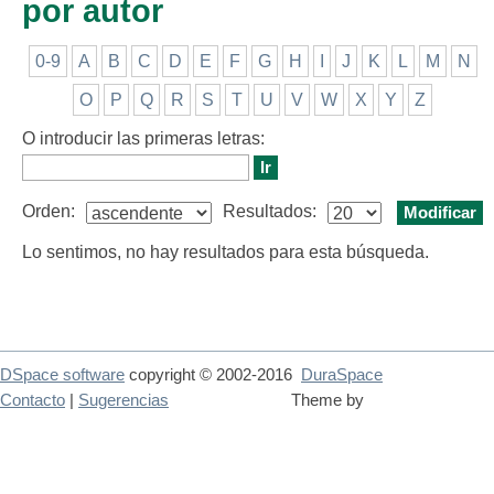
por autor
0-9
A
B
C
D
E
F
G
H
I
J
K
L
M
N
O
P
Q
R
S
T
U
V
W
X
Y
Z
O introducir las primeras letras:
Orden:
Resultados:
Lo sentimos, no hay resultados para esta búsqueda.
DSpace software
copyright © 2002-2016
DuraSpace
Contacto
|
Sugerencias
Theme by