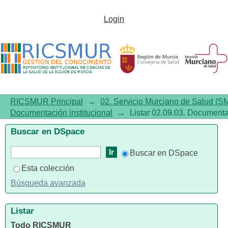
Listar 02.09.03. Documentación
Login
institucional por autor
RICSMUR Principal
→
02. Servicio Murciano de Salud (S
Documentación institucional
→
Listar 02.09.03. Documentac
Buscar en DSpace
Buscar en DSpace
Esta colección
Búsqueda avanzada
Listar
Todo RICSMUR