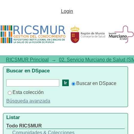
Listar 00.00. Provisional por
Login
título
RICSMUR Principal
→
02. Servicio Murciano de Salud (S
Buscar en DSpace
Buscar en DSpace
Esta colección
Búsqueda avanzada
Listar
Todo RICSMUR
Comunidades & Colecciones