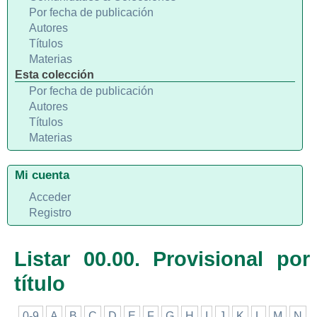
Por fecha de publicación
Autores
Títulos
Materias
Esta colección
Por fecha de publicación
Autores
Títulos
Materias
Mi cuenta
Acceder
Registro
Listar 00.00. Provisional por
título
0-9
A
B
C
D
E
F
G
H
I
J
K
L
M
N