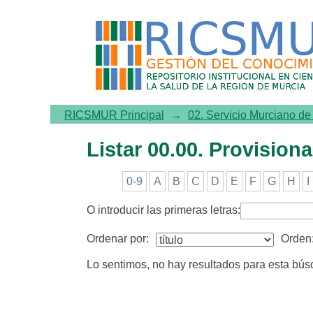
Listar 00.00. Provisional por
RICSMUR Principal
→
02. Servicio Murciano d
Listar 00.00. Provisional
0-9
A
B
C
D
E
F
G
H
I
O introducir las primeras letras:
Ordenar por:
Orden
Lo sentimos, no hay resultados para esta bú