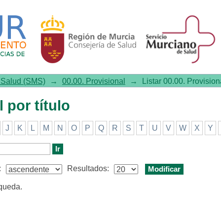
 título
e Salud (SMS)
→
00.00. Provisional
→
Listar 00.00. Provisiona
 por título
J
K
L
M
N
O
P
Q
R
S
T
U
V
W
X
Y
:
Resultados:
squeda.