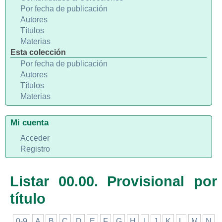
Por fecha de publicación
Autores
Títulos
Materias
Esta colección
Por fecha de publicación
Autores
Títulos
Materias
Mi cuenta
Acceder
Registro
Listar 00.00. Provisional por
título
0-9
A
B
C
D
E
F
G
H
I
J
K
L
M
N