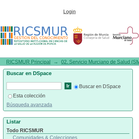
Listar 00.00. Provisional por
Login
título
RICSMUR Principal
→
02. Servicio Murciano de Salud (S
Buscar en DSpace
Buscar en DSpace
Esta colección
Búsqueda avanzada
Listar
Todo RICSMUR
Comunidades & Colecciones