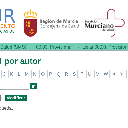
r autor
e Salud (SMS)
→
00.00. Provisional
→
Listar 00.00. Provision
l por autor
J
K
L
M
N
O
P
Q
R
S
T
U
V
W
X
Y
squeda.