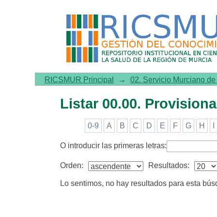
Listar 00.00. Provisional po
RICSMUR Principal
→
02. Servicio Murciano d
Listar 00.00. Provisiona
0-9
A
B
C
D
E
F
G
H
I
O introducir las primeras letras:
Orden:
Resultados:
Lo sentimos, no hay resultados para esta bú