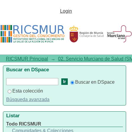
Listar 00.00. Provisional por
Login
autor
RICSMUR Principal
→
02. Servicio Murciano de Salud (S
Buscar en DSpace
Buscar en DSpace
Esta colección
Búsqueda avanzada
Listar
Todo RICSMUR
Comunidades & Colecciones