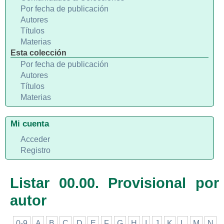
Por fecha de publicación
Autores
Títulos
Materias
Esta colección
Por fecha de publicación
Autores
Títulos
Materias
Mi cuenta
Acceder
Registro
Listar 00.00. Provisional por
autor
0-9
A
B
C
D
E
F
G
H
I
J
K
L
M
N