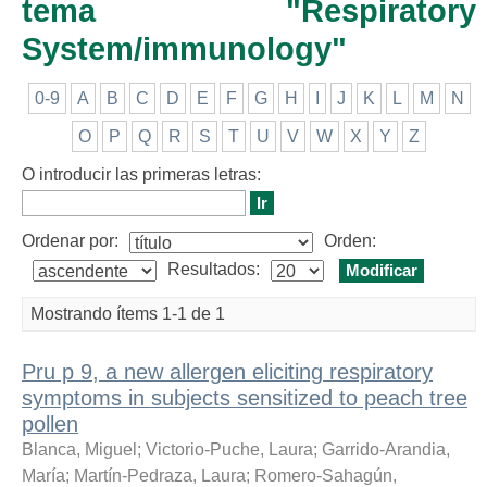
tema "Respiratory
System/immunology"
0-9
A
B
C
D
E
F
G
H
I
J
K
L
M
N
O
P
Q
R
S
T
U
V
W
X
Y
Z
O introducir las primeras letras:
Ordenar por:
Orden:
Resultados:
Mostrando ítems 1-1 de 1
Pru p 9, a new allergen eliciting respiratory
symptoms in subjects sensitized to peach tree
pollen
Blanca, Miguel
;
Victorio-Puche, Laura
;
Garrido-Arandia,
María
;
Martín-Pedraza, Laura
;
Romero-Sahagún,