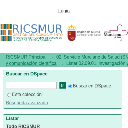
Listar02.09.01. Investigación y
Login
comunicación científica por
tema "Respiratory
System/immunology"
RICSMUR Principal
→
02. Servicio Murciano de Salud (S
y comunicación científica
→
Listar 02.09.01. Investigación
Buscar en DSpace
Buscar en DSpace
Esta colección
Búsqueda avanzada
Listar
Todo RICSMUR