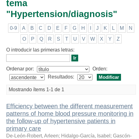
tema
"Hypertension/diagnosis"
0-9
A
B
C
D
E
F
G
H
I
J
K
L
M
N
O
P
Q
R
S
T
U
V
W
X
Y
Z
O introducir las primeras letras:
Ordenar por:
Orden:
Resultados:
Mostrando ítems 1-1 de 1
Efficiency between the different measurement
patterns of home blood pressure monitoring in
the follow-up of hypertensive patients in
primary care
De-León-Robert, Arleen
;
Hidalgo-García, Isabel
;
Gascón-