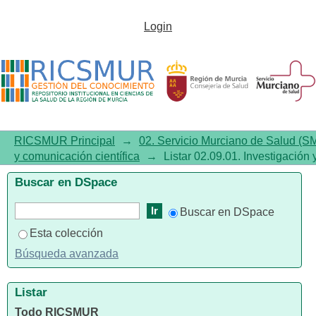
Listar02.09.01. Investigación y
Login
comunicación científica por
tema "Hypertension/diagnosis"
RICSMUR Principal
→
02. Servicio Murciano de Salud (S
y comunicación científica
→
Listar 02.09.01. Investigación
Buscar en DSpace
Buscar en DSpace
Esta colección
Búsqueda avanzada
Listar
Todo RICSMUR