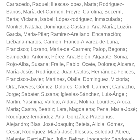
Carracedo, Raquel
;
Illescas-lopez, Marta
;
Rodríguez-
Baños, María-del-Carmen
;
Freyre, Carolina
;
Becerril,
Berta
;
Viciana, Isabel
;
López-rodriguez, Inmaculada
;
Montiel, Natalia
;
Domínguez-Castaño, Ana-María
;
Luzón-
García, María-Pilar
;
Ramírez-Arellano, Encarnación
;
Liébana-martos, Carmen
;
Franco-Álvarez-de-Luna,
Francisco
;
Lozano, María-del-Carmen
;
Palop, Begona
;
Sampedro, Antonio
;
Pérez, Ana-Belén
;
Algarate, Sonia
;
Rojo-Alba, Susana
;
Fraile, Pablo
;
Ocete, Dolores
;
Alcaraz,
María-Jesús
;
Rodríguez, Juan-Carlos
;
Hernández-Felices,
Francisco-Javier
;
Martínez, Olalla
;
Domínguez, Victoria
;
Orta, Nieves
;
Gómez, Dolores
;
Cortell, Carmen
;
Camacho,
Jorge
;
Sabater, Susana
;
Iglesias-Sánchez, Luis-Ángel
;
Martin, Yasmina
;
Vallejo, Aldara
;
Molina, Lourdes
;
Aroca,
María
;
Castro, Beatriz
;
Lara, Magdalena
;
Pena, María-José
;
Rodríguez-fernández, Ana
;
González-Praetorius,
Alejandro
;
Blas, José-Joaquín
;
Beteta, Alicia
;
Gómez,
Cesar
;
Rodríguez, María-José
;
Illescas, Soledad
;
Abreu,
Melanie
;
García-Díez, Julio
;
Beltran, Inocencio
;
Sandoval-