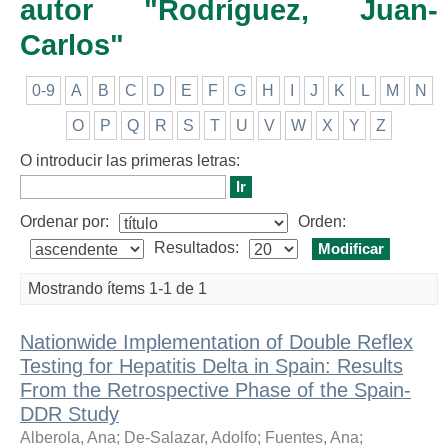
autor "Rodríguez, Juan-
Carlos"
0-9
A
B
C
D
E
F
G
H
I
J
K
L
M
N
O
P
Q
R
S
T
U
V
W
X
Y
Z
O introducir las primeras letras:
Ordenar por:
Orden:
Resultados:
Mostrando ítems 1-1 de 1
Nationwide Implementation of Double Reflex
Testing for Hepatitis Delta in Spain: Results
From the Retrospective Phase of the Spain-
DDR Study
Alberola, Ana
;
De-Salazar, Adolfo
;
Fuentes, Ana
;