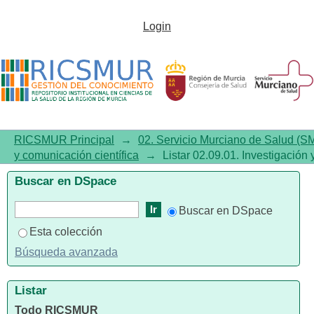
Listar 02.09.01. Investigación y
Login
comunicación científica por
autor "Rodríguez, Juan-Carlos"
RICSMUR Principal
→
02. Servicio Murciano de Salud (S
y comunicación científica
→
Listar 02.09.01. Investigación 
Buscar en DSpace
Buscar en DSpace
Esta colección
Búsqueda avanzada
Listar
Todo RICSMUR