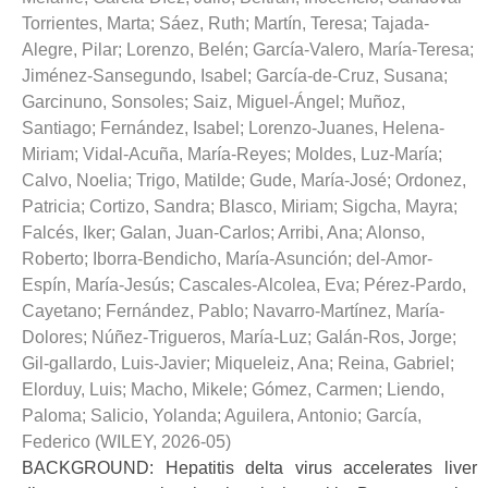
Torrientes, Marta
;
Sáez, Ruth
;
Martín, Teresa
;
Tajada-
Alegre, Pilar
;
Lorenzo, Belén
;
García-Valero, María-Teresa
;
Jiménez-Sansegundo, Isabel
;
García-de-Cruz, Susana
;
Garcinuno, Sonsoles
;
Saiz, Miguel-Ángel
;
Muñoz,
Santiago
;
Fernández, Isabel
;
Lorenzo-Juanes, Helena-
Miriam
;
Vidal-Acuña, María-Reyes
;
Moldes, Luz-María
;
Calvo, Noelia
;
Trigo, Matilde
;
Gude, María-José
;
Ordonez,
Patricia
;
Cortizo, Sandra
;
Blasco, Miriam
;
Sigcha, Mayra
;
Falcés, Iker
;
Galan, Juan-Carlos
;
Arribi, Ana
;
Alonso,
Roberto
;
Iborra-Bendicho, María-Asunción
;
del-Amor-
Espín, María-Jesús
;
Cascales-Alcolea, Eva
;
Pérez-Pardo,
Cayetano
;
Fernández, Pablo
;
Navarro-Martínez, María-
Dolores
;
Núñez-Trigueros, María-Luz
;
Galán-Ros, Jorge
;
Gil-gallardo, Luis-Javier
;
Miqueleiz, Ana
;
Reina, Gabriel
;
Elorduy, Luis
;
Macho, Mikele
;
Gómez, Carmen
;
Liendo,
Paloma
;
Salicio, Yolanda
;
Aguilera, Antonio
;
García,
Federico
(
WILEY
,
2026-05
)
BACKGROUND: Hepatitis delta virus accelerates liver