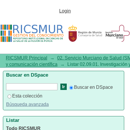
Listar 02.09.01. Investigación y
Login
comunicación científica por
autor "Rilo-Miranda, Irene"
RICSMUR Principal
→
02. Servicio Murciano de Salud (S
y comunicación científica
→
Listar 02.09.01. Investigación 
Buscar en DSpace
Buscar en DSpace
Esta colección
Búsqueda avanzada
Listar
Todo RICSMUR