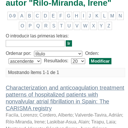
autor "Rilo-Miranda, Irene"
0-9
A
B
C
D
E
F
G
H
I
J
K
L
M
N
O
P
Q
R
S
T
U
V
W
X
Y
Z
O introducir las primeras letras:
Ordenar por:
Orden:
Resultados:
Mostrando ítems 1-1 de 1
Characterization and anticoagulation treatment
patterns of hospitalized patients with
nonvalvular atrial fibrillation in Spain: The
CARISMA registry
Facila, Lorenzo
;
Cordero, Alberto
;
Valverde-Tavira, Adrián
;
Rilo-Miranda, Irene
;
Laskibar-Asua, Alain
;
Tirapu, Laia
;