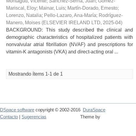
Montagud, Vicente
;
Sánchez-Serna, Juan
;
Gómez-
Mariscal, Eloy
;
Mainar, Luis
;
Martín-Dorado, Ernesto
;
Lorenzo, Natalia
;
Pello-Lazaro, Ana-María
;
Rodríguez-
Manero, Moises
(
ELSEVIER IRELAND LTD
,
2025-04
)
BACKGROUND: This study described the clinical and
demographic characteristics of hospitalized patients with
nonvalvular atrial fibrillation (NVAF) and prescriptions for
vitamin-K antagonists (VKA) and direct-acting oral ...
Mostrando ítems 1-1 de 1
DSpace software
copyright © 2002-2016
DuraSpace
Contacto
|
Sugerencias
Theme by