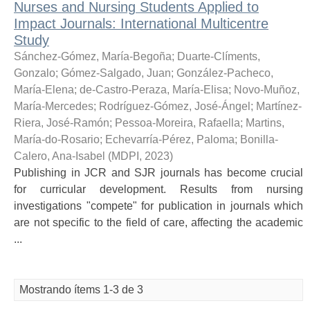
Nurses and Nursing Students Applied to
Impact Journals: International Multicentre
Study
Sánchez-Gómez, María-Begoña
;
Duarte-Clíments,
Gonzalo
;
Gómez-Salgado, Juan
;
González-Pacheco,
María-Elena
;
de-Castro-Peraza, María-Elisa
;
Novo-Muñoz,
María-Mercedes
;
Rodríguez-Gómez, José-Ángel
;
Martínez-
Riera, José-Ramón
;
Pessoa-Moreira, Rafaella
;
Martins,
María-do-Rosario
;
Echevarría-Pérez, Paloma
;
Bonilla-
Calero, Ana-Isabel
(
MDPI
,
2023
)
Publishing in JCR and SJR journals has become crucial
for curricular development. Results from nursing
investigations "compete" for publication in journals which
are not specific to the field of care, affecting the academic
...
Mostrando ítems 1-3 de 3