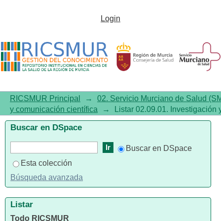
Listar 02.09.01. Investigación y
Login
comunicación científica por
autor "Novo-Muñoz, María-
Mercedes"
RICSMUR Principal
→
02. Servicio Murciano de Salud (S
y comunicación científica
→
Listar 02.09.01. Investigación 
Buscar en DSpace
Buscar en DSpace
Esta colección
Búsqueda avanzada
Listar
Todo RICSMUR