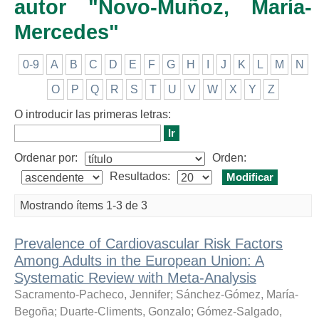
autor "Novo-Muñoz, María-
Mercedes"
0-9
A
B
C
D
E
F
G
H
I
J
K
L
M
N
O
P
Q
R
S
T
U
V
W
X
Y
Z
O introducir las primeras letras:
Ordenar por:
Orden:
Resultados:
Mostrando ítems 1-3 de 3
Prevalence of Cardiovascular Risk Factors
Among Adults in the European Union: A
Systematic Review with Meta-Analysis
Sacramento-Pacheco, Jennifer
;
Sánchez-Gómez, María-
Begoña
;
Duarte-Climents, Gonzalo
;
Gómez-Salgado,