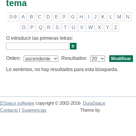
tema
0-9
A
B
C
D
E
F
G
H
I
J
K
L
M
N
O
P
Q
R
S
T
U
V
W
X
Y
Z
O introducir las primeras letras:
Orden:
Resultados:
Lo sentimos, no hay resultados para esta búsqueda.
DSpace software
copyright © 2002-2016
DuraSpace
Contacto
|
Sugerencias
Theme by