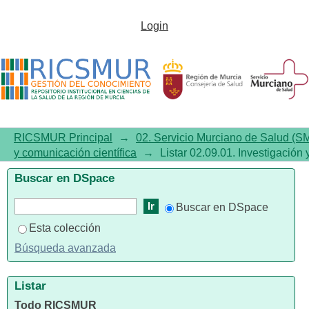
Listar02.09.01. Investigación y
Login
comunicación científica por
tema
RICSMUR Principal
→
02. Servicio Murciano de Salud (S
y comunicación científica
→
Listar 02.09.01. Investigación
Buscar en DSpace
Buscar en DSpace
Esta colección
Búsqueda avanzada
Listar
Todo RICSMUR