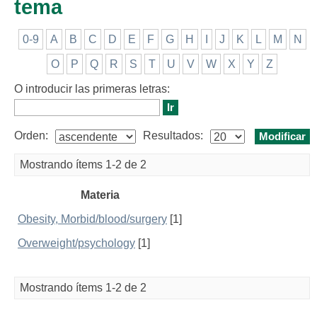
tema
0-9
A
B
C
D
E
F
G
H
I
J
K
L
M
N
O
P
Q
R
S
T
U
V
W
X
Y
Z
O introducir las primeras letras:
Orden:
Resultados:
Mostrando ítems 1-2 de 2
Materia
Obesity, Morbid/blood/surgery
[1]
Overweight/psychology
[1]
Mostrando ítems 1-2 de 2