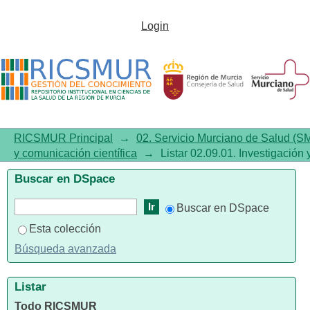
Listar02.09.01. Investigación y
Login
comunicación científica por
tema
RICSMUR Principal
→
02. Servicio Murciano de Salud (S
y comunicación científica
→
Listar 02.09.01. Investigación
Buscar en DSpace
Buscar en DSpace
Esta colección
Búsqueda avanzada
Listar
Todo RICSMUR