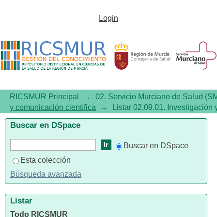
Listar 02.09.01. Investigación y
Login
comunicación científica por
autor
RICSMUR Principal
→
02. Servicio Murciano de Salud (S
y comunicación científica
→
Listar 02.09.01. Investigación 
Buscar en DSpace
Buscar en DSpace
Esta colección
Búsqueda avanzada
Listar
Todo RICSMUR