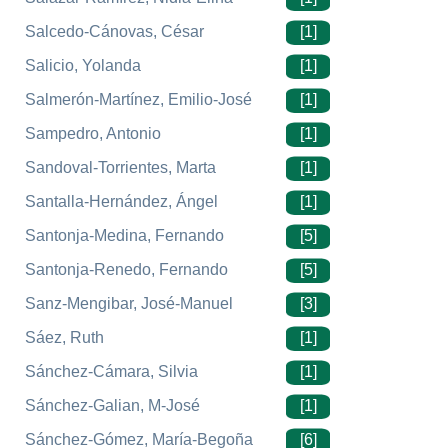
Salcedo-Cánovas, César
[1]
Salicio, Yolanda
[1]
Salmerón-Martínez, Emilio-José
[1]
Sampedro, Antonio
[1]
Sandoval-Torrientes, Marta
[1]
Santalla-Hernández, Ángel
[1]
Santonja-Medina, Fernando
[5]
Santonja-Renedo, Fernando
[5]
Sanz-Mengibar, José-Manuel
[3]
Sáez, Ruth
[1]
Sánchez-Cámara, Silvia
[1]
Sánchez-Galian, M-José
[1]
Sánchez-Gómez, María-Begoña
[6]