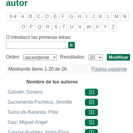
autor
0-9
A
B
C
D
E
F
G
H
I
J
K
L
M
N
O
P
Q
R
S
T
U
V
W
X
Y
Z
O introducir las primeras letras:
Orden:
Resultados:
Mostrando ítems 1-20 de 26
Página siguiente
Nombre de los autores
Sabater, Susana
[1]
Sacramento-Pacheco, Jennifer
[2]
Sainz-de-Baranda, Pilar
[1]
Saiz, Miguel-Ángel
[1]
Salazar-Ramírez, Nidia-Elina
[1]