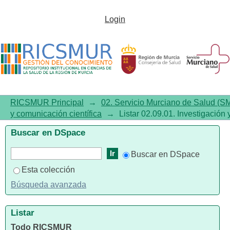
Listar 02.09.01. Investigación y
Login
comunicación científica por
autor
RICSMUR Principal
→
02. Servicio Murciano de Salud (S
y comunicación científica
→
Listar 02.09.01. Investigación 
Buscar en DSpace
Buscar en DSpace
Esta colección
Búsqueda avanzada
Listar
Todo RICSMUR