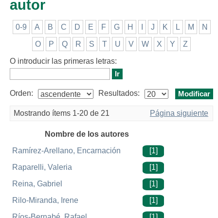
autor
0-9
A
B
C
D
E
F
G
H
I
J
K
L
M
N
O
P
Q
R
S
T
U
V
W
X
Y
Z
O introducir las primeras letras:
Orden:
Resultados:
Mostrando ítems 1-20 de 21
Página siguiente
Nombre de los autores
Ramírez-Arellano, Encarnación
[1]
Raparelli, Valeria
[1]
Reina, Gabriel
[1]
Rilo-Miranda, Irene
[1]
Ríos-Bernabé, Rafael
[1]