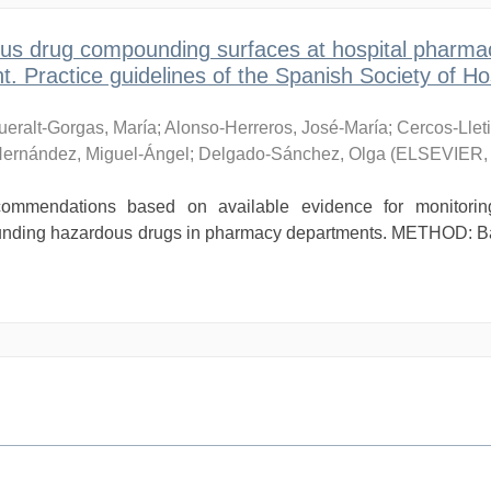
ous drug compounding surfaces at hospital pharma
 Practice guidelines of the Spanish Society of Hos
ueralt-Gorgas, María
;
Alonso-Herreros, José-María
;
Cercos-Lleti
Hernández, Miguel-Ángel
;
Delgado-Sánchez, Olga
(
ELSEVIER
ommendations based on available evidence for monitorin
ounding hazardous drugs in pharmacy departments. METHOD: B