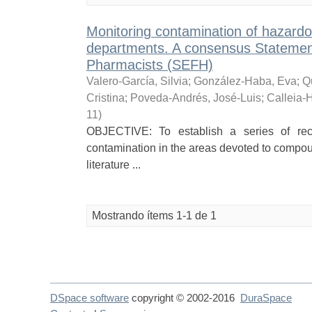
Monitoring contamination of hazard
departments. A consensus Statement.
Pharmacists (SEFH)
Valero-García, Silvia
;
González-Haba, Eva
;
Q
Cristina
;
Poveda-Andrés, José-Luis
;
Calleia-
11
)
OBJECTIVE: To establish a series of rec
contamination in the areas devoted to comp
literature ...
Mostrando ítems 1-1 de 1
DSpace software
copyright © 2002-2016
DuraSpace