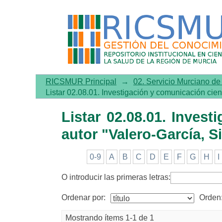
Listar 02.08.01. Investig
Silvia"
RICSMUR Principal
→
02. Servicio Murciano d
Listar 02.08.01. Investigación y comunicación cient
Listar 02.08.01. Invest
autor "Valero-García, Si
0-9
A
B
C
D
E
F
G
H
I
O introducir las primeras letras:
Ordenar por:
Orden
Mostrando ítems 1-1 de 1