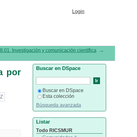
 por autor "Valero-García,
Login
8.01. Investigación y comunicación científica
→
Buscar en DSpace
a por
Buscar en DSpace
Esta colección
Z
Búsqueda avanzada
Listar
Todo RICSMUR