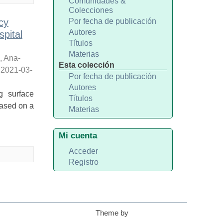
Comunidades &
Colecciones
cy
Por fecha de publicación
Autores
pital
Títulos
Materias
, Ana-
Esta colección
,
2021-03-
Por fecha de publicación
Autores
g surface
Títulos
ased on a
Materias
Mi cuenta
Acceder
Registro
Theme by