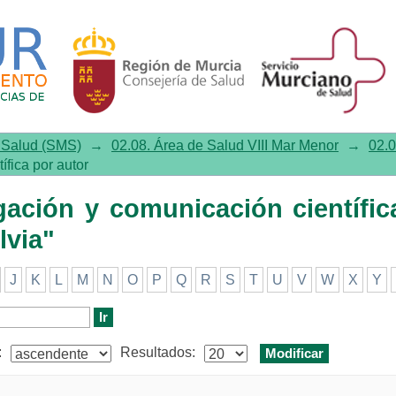
ación y comunicación científica
e Salud (SMS)
→
02.08. Área de Salud VIII Mar Menor
→
02.0
ífica por autor
igación y comunicación científic
lvia"
J
K
L
M
N
O
P
Q
R
S
T
U
V
W
X
Y
:
Resultados: