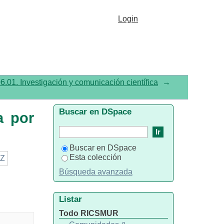
or tema "Data Management"
Login
6.01. Investigación y comunicación científica
→
Buscar en DSpace
a por
Buscar en DSpace
Esta colección
Z
Búsqueda avanzada
Listar
Todo RICSMUR