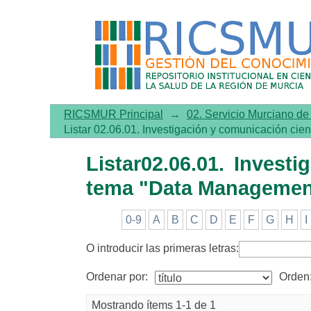
Listar02.06.01. Investigac
RICSMUR Principal
→
02. Servicio Murciano d
Listar 02.06.01. Investigación y comunicación cien
Listar02.06.01. Invest
tema "Data Managemen
0-9
A
B
C
D
E
F
G
H
I
O introducir las primeras letras:
Ordenar por:
Orden
Mostrando ítems 1-1 de 1