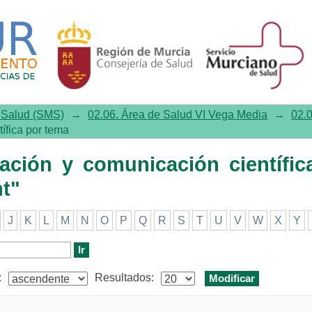
ión y comunicación científica p
e Salud (SMS)
→
02.06. Área de Salud VI Vega Media
→
02.0
tífica por tema
igación y comunicación científic
t"
J
K
L
M
N
O
P
Q
R
S
T
U
V
W
X
Y
:
Resultados: