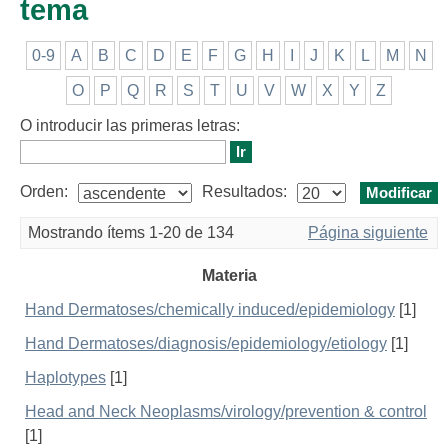
tema
0-9
A
B
C
D
E
F
G
H
I
J
K
L
M
N
O
P
Q
R
S
T
U
V
W
X
Y
Z
O introducir las primeras letras:
Orden:
Resultados:
Mostrando ítems 1-20 de 134
Página siguiente
Materia
Hand Dermatoses/chemically induced/epidemiology
[1]
Hand Dermatoses/diagnosis/epidemiology/etiology
[1]
Haplotypes
[1]
Head and Neck Neoplasms/virology/prevention & control
[1]