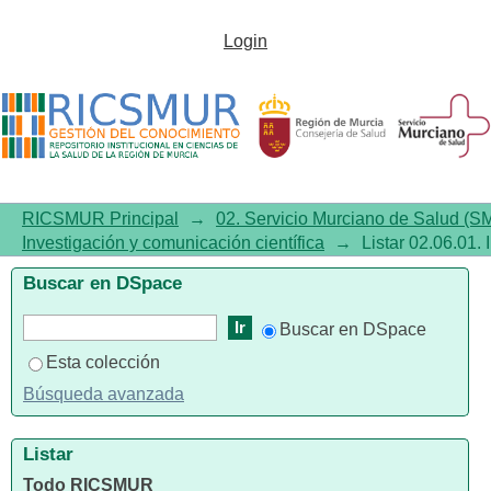
Listar02.06.01. Investigación y
Login
comunicación científica por
tema
RICSMUR Principal
→
02. Servicio Murciano de Salud (S
Investigación y comunicación científica
→
Listar 02.06.01.
Buscar en DSpace
Buscar en DSpace
Esta colección
Búsqueda avanzada
Listar
Todo RICSMUR