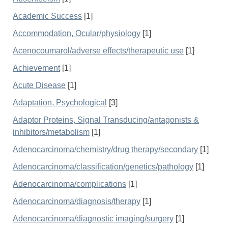
Academic Success
[1]
Accommodation, Ocular/physiology
[1]
Acenocoumarol/adverse effects/therapeutic use
[1]
Achievement
[1]
Acute Disease
[1]
Adaptation, Psychological
[3]
Adaptor Proteins, Signal Transducing/antagonists &
inhibitors/metabolism
[1]
Adenocarcinoma/chemistry/drug therapy/secondary
[1]
Adenocarcinoma/classification/genetics/pathology
[1]
Adenocarcinoma/complications
[1]
Adenocarcinoma/diagnosis/therapy
[1]
Adenocarcinoma/diagnostic imaging/surgery
[1]