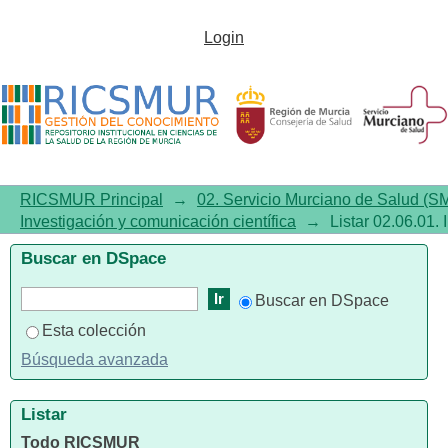
Listar02.06.01. Investigación y
Login
comunicación científica por
tema
RICSMUR Principal
→
02. Servicio Murciano de Salud (S
Investigación y comunicación científica
→
Listar 02.06.01.
Buscar en DSpace
Buscar en DSpace
Esta colección
Búsqueda avanzada
Listar
Todo RICSMUR