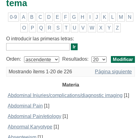
tema
0-9
A
B
C
D
E
F
G
H
I
J
K
L
M
N
O
P
Q
R
S
T
U
V
W
X
Y
Z
O introducir las primeras letras:
Orden:
Resultados:
Mostrando ítems 1-20 de 226
Página siguiente
Materia
Abdominal Injuries/complications/diagnostic imaging
[1]
Abdominal Pain
[1]
Abdominal Pain/etiology
[1]
Abnormal Karyotype
[1]
Absenteeism
[1]