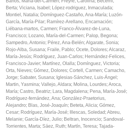
Baños, María-del-Carmen
;
Freyre, Carolina
;
Becerril,
Berta
;
Viciana, Isabel
;
López-rodriguez, Inmaculada
;
Montiel, Natalia
;
Domínguez-Castaño, Ana-María
;
Luzón-
García, María-Pilar
;
Ramírez-Arellano, Encarnación
;
Liébana-martos, Carmen
;
Franco-Álvarez-de-Luna,
Francisco
;
Lozano, María-del-Carmen
;
Palop, Begona
;
Sampedro, Antonio
;
Pérez, Ana-Belén
;
Algarate, Sonia
;
Rojo-Alba, Susana
;
Fraile, Pablo
;
Ocete, Dolores
;
Alcaraz,
María-Jesús
;
Rodríguez, Juan-Carlos
;
Hernández-Felices,
Francisco-Javier
;
Martínez, Olalla
;
Domínguez, Victoria
;
Orta, Nieves
;
Gómez, Dolores
;
Cortell, Carmen
;
Camacho,
Jorge
;
Sabater, Susana
;
Iglesias-Sánchez, Luis-Ángel
;
Martin, Yasmina
;
Vallejo, Aldara
;
Molina, Lourdes
;
Aroca,
María
;
Castro, Beatriz
;
Lara, Magdalena
;
Pena, María-José
;
Rodríguez-fernández, Ana
;
González-Praetorius,
Alejandro
;
Blas, José-Joaquín
;
Beteta, Alicia
;
Gómez,
Cesar
;
Rodríguez, María-José
;
Illescas, Soledad
;
Abreu,
Melanie
;
García-Díez, Julio
;
Beltran, Inocencio
;
Sandoval-
Torrientes, Marta
;
Sáez, Ruth
;
Martín, Teresa
;
Tajada-