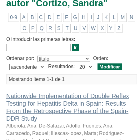
autor "Cortizo, Sandra"
0-9
A
B
C
D
E
F
G
H
I
J
K
L
M
N
O
P
Q
R
S
T
U
V
W
X
Y
Z
O introducir las primeras letras:
Ordenar por:
Orden:
Resultados:
Mostrando ítems 1-1 de 1
Nationwide Implementation of Double Reflex
Testing for Hepatitis Delta in Spain: Results
From the Retrospective Phase of the Spain-
DDR Study
Alberola, Ana
;
De-Salazar, Adolfo
;
Fuentes, Ana
;
Carracedo, Raquel
;
Illescas-lopez, Marta
;
Rodríguez-