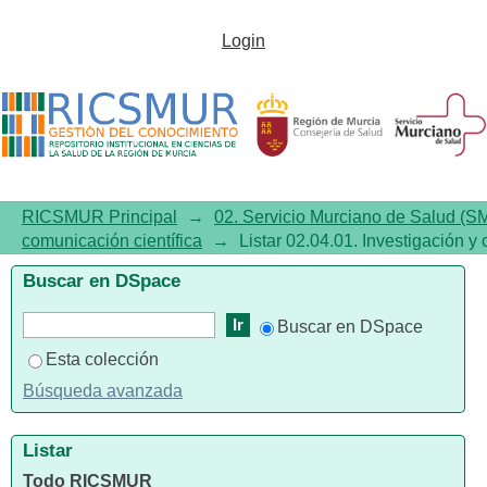
Listar 02.04.01. Investigación y
Login
comunicación científica por
autor "Cortizo, Sandra"
RICSMUR Principal
→
02. Servicio Murciano de Salud (S
comunicación científica
→
Listar 02.04.01. Investigación y 
Buscar en DSpace
Buscar en DSpace
Esta colección
Búsqueda avanzada
Listar
Todo RICSMUR