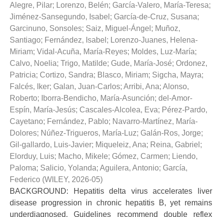
Alegre, Pilar
;
Lorenzo, Belén
;
García-Valero, María-Teresa
;
Jiménez-Sansegundo, Isabel
;
García-de-Cruz, Susana
;
Garcinuno, Sonsoles
;
Saiz, Miguel-Ángel
;
Muñoz,
Santiago
;
Fernández, Isabel
;
Lorenzo-Juanes, Helena-
Miriam
;
Vidal-Acuña, María-Reyes
;
Moldes, Luz-María
;
Calvo, Noelia
;
Trigo, Matilde
;
Gude, María-José
;
Ordonez,
Patricia
;
Cortizo, Sandra
;
Blasco, Miriam
;
Sigcha, Mayra
;
Falcés, Iker
;
Galan, Juan-Carlos
;
Arribi, Ana
;
Alonso,
Roberto
;
Iborra-Bendicho, María-Asunción
;
del-Amor-
Espín, María-Jesús
;
Cascales-Alcolea, Eva
;
Pérez-Pardo,
Cayetano
;
Fernández, Pablo
;
Navarro-Martínez, María-
Dolores
;
Núñez-Trigueros, María-Luz
;
Galán-Ros, Jorge
;
Gil-gallardo, Luis-Javier
;
Miqueleiz, Ana
;
Reina, Gabriel
;
Elorduy, Luis
;
Macho, Mikele
;
Gómez, Carmen
;
Liendo,
Paloma
;
Salicio, Yolanda
;
Aguilera, Antonio
;
García,
Federico
(
WILEY
,
2026-05
)
BACKGROUND: Hepatitis delta virus accelerates liver
disease progression in chronic hepatitis B, yet remains
underdiagnosed. Guidelines recommend double reflex