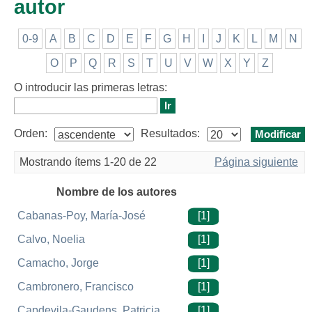
autor
0-9
A
B
C
D
E
F
G
H
I
J
K
L
M
N
O
P
Q
R
S
T
U
V
W
X
Y
Z
O introducir las primeras letras:
Orden:
Resultados:
Mostrando ítems 1-20 de 22
Página siguiente
Nombre de los autores
Cabanas-Poy, María-José
[1]
Calvo, Noelia
[1]
Camacho, Jorge
[1]
Cambronero, Francisco
[1]
Capdevila-Gaudens, Patricia
[1]