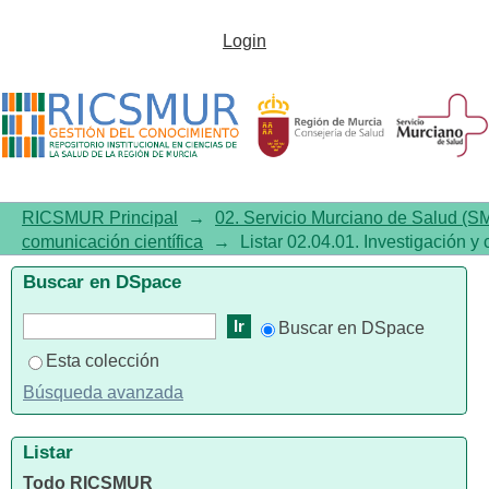
Listar 02.04.01. Investigación y
Login
comunicación científica por
autor
RICSMUR Principal
→
02. Servicio Murciano de Salud (S
comunicación científica
→
Listar 02.04.01. Investigación y 
Buscar en DSpace
Buscar en DSpace
Esta colección
Búsqueda avanzada
Listar
Todo RICSMUR