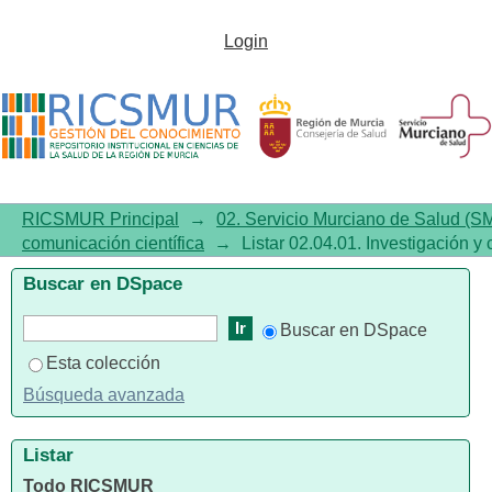
Listar 02.04.01. Investigación y
Login
comunicación científica por
autor
RICSMUR Principal
→
02. Servicio Murciano de Salud (S
comunicación científica
→
Listar 02.04.01. Investigación y 
Buscar en DSpace
Buscar en DSpace
Esta colección
Búsqueda avanzada
Listar
Todo RICSMUR