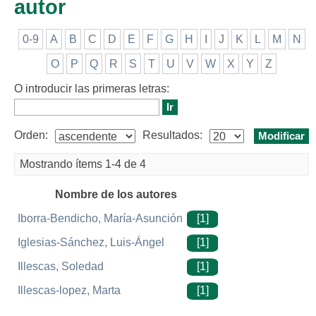
autor
0-9
A
B
C
D
E
F
G
H
I
J
K
L
M
N
O
P
Q
R
S
T
U
V
W
X
Y
Z
O introducir las primeras letras:
Orden:
Resultados:
Mostrando ítems 1-4 de 4
Nombre de los autores
Iborra-Bendicho, María-Asunción
[1]
Iglesias-Sánchez, Luis-Ángel
[1]
Illescas, Soledad
[1]
Illescas-lopez, Marta
[1]