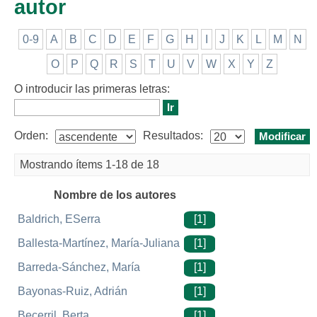
autor
0-9
A
B
C
D
E
F
G
H
I
J
K
L
M
N
O
P
Q
R
S
T
U
V
W
X
Y
Z
O introducir las primeras letras:
Orden:
Resultados:
Mostrando ítems 1-18 de 18
Nombre de los autores
Baldrich, ESerra
[1]
Ballesta-Martínez, María-Juliana
[1]
Barreda-Sánchez, María
[1]
Bayonas-Ruiz, Adrián
[1]
Becerril, Berta
[1]