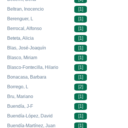
Beltran, Inocencio
[1]
Berenguer, L
[1]
Berrocal, Alfonso
[1]
Beteta, Alicia
[1]
Blas, José-Joaquín
[1]
Blasco, Miriam
[1]
Blasco-Fontecilla, Hilario
[1]
Bonacasa, Barbara
[1]
Borrego, L
[2]
Bru, Mariano
[1]
Buendía, J-F
[1]
Buendía-López, David
[1]
Buendía-Martínez, Juan
[1]