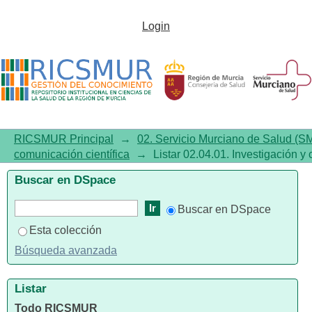
Listar 02.04.01. Investigación y
Login
comunicación científica por
autor
RICSMUR Principal
→
02. Servicio Murciano de Salud (S
comunicación científica
→
Listar 02.04.01. Investigación y 
Buscar en DSpace
Buscar en DSpace
Esta colección
Búsqueda avanzada
Listar
Todo RICSMUR