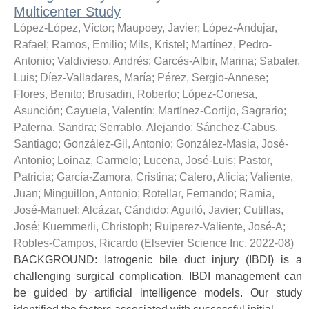
Multicenter Study
López-López, Víctor
;
Maupoey, Javier
;
López-Andujar,
Rafael
;
Ramos, Emilio
;
Mils, Kristel
;
Martínez, Pedro-
Antonio
;
Valdivieso, Andrés
;
Garcés-Albir, Marina
;
Sabater,
Luis
;
Díez-Valladares, María
;
Pérez, Sergio-Annese
;
Flores, Benito
;
Brusadin, Roberto
;
López-Conesa,
Asunción
;
Cayuela, Valentín
;
Martínez-Cortijo, Sagrario
;
Paterna, Sandra
;
Serrablo, Alejando
;
Sánchez-Cabus,
Santiago
;
González-Gil, Antonio
;
González-Masia, José-
Antonio
;
Loinaz, Carmelo
;
Lucena, José-Luis
;
Pastor,
Patricia
;
García-Zamora, Cristina
;
Calero, Alicia
;
Valiente,
Juan
;
Minguillon, Antonio
;
Rotellar, Fernando
;
Ramia,
José-Manuel
;
Alcázar, Cándido
;
Aguiló, Javier
;
Cutillas,
José
;
Kuemmerli, Christoph
;
Ruiperez-Valiente, José-A
;
Robles-Campos, Ricardo
(
Elsevier Science Inc
,
2022-08
)
BACKGROUND: Iatrogenic bile duct injury (IBDI) is a
challenging surgical complication. IBDI management can
be guided by artificial intelligence models. Our study