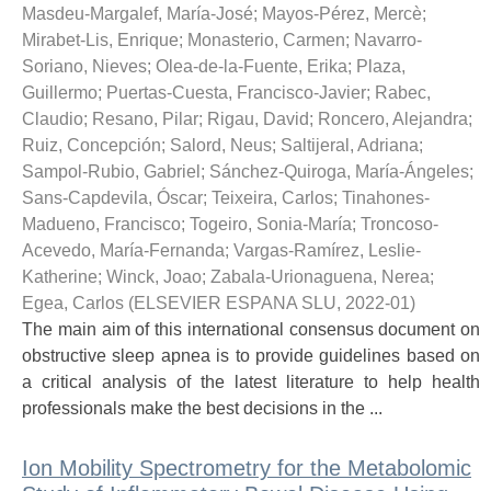
Masdeu-Margalef, María-José
;
Mayos-Pérez, Mercè
;
Mirabet-Lis, Enrique
;
Monasterio, Carmen
;
Navarro-
Soriano, Nieves
;
Olea-de-la-Fuente, Erika
;
Plaza,
Guillermo
;
Puertas-Cuesta, Francisco-Javier
;
Rabec,
Claudio
;
Resano, Pilar
;
Rigau, David
;
Roncero, Alejandra
;
Ruiz, Concepción
;
Salord, Neus
;
Saltijeral, Adriana
;
Sampol-Rubio, Gabriel
;
Sánchez-Quiroga, María-Ángeles
;
Sans-Capdevila, Óscar
;
Teixeira, Carlos
;
Tinahones-
Madueno, Francisco
;
Togeiro, Sonia-María
;
Troncoso-
Acevedo, María-Fernanda
;
Vargas-Ramírez, Leslie-
Katherine
;
Winck, Joao
;
Zabala-Urionaguena, Nerea
;
Egea, Carlos
(
ELSEVIER ESPANA SLU
,
2022-01
)
The main aim of this international consensus document on
obstructive sleep apnea is to provide guidelines based on
a critical analysis of the latest literature to help health
professionals make the best decisions in the ...
Ion Mobility Spectrometry for the Metabolomic