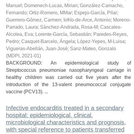
Manuel
;
Domenech-Lucas, Mirian
;
González-Camacho,
Fernando
;
Ortiz-Romero, MMar
;
Espejo-García, Pilar
;
Guerrero-Gómez, Carmen
;
Iofrío-de-Arce, Antonio
;
Moreno-
Parrado, Laura
;
Sánchez-Andrada, Rosa-M
;
Cascales-
Alcolea, Eva
;
Lorente-García, Sebastián
;
Paredes-Reyes,
Pedro
;
Casquet-Barcelo, Ángela
;
López-Yepes, M-Luisa
;
Vigueras-Abellán, Juan-José
;
Sanz-Mateo, Gonzalo
(
MDPI
,
2021-01
)
BACKGROUND: An epidemiological study of
Streptococcus pneumoniae nasopharyngeal carriage in
healthy children was carried out five years after the
introduction of the 13-valent pneumococcal conjugate
vaccine (PCV13). ...
Infective endocarditis treated in a secondary
hospital: epidemiological, clinical,
microbiological characteristics and prognosis,
with special reference to patients transferred