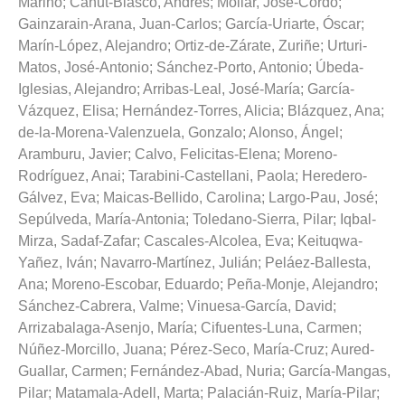
Marino
;
Canut-Blasco, Andrés
;
Mollar, José-Cordo
;
Gainzarain-Arana, Juan-Carlos
;
García-Uriarte, Óscar
;
Marín-López, Alejandro
;
Ortiz-de-Zárate, Zuriñe
;
Urturi-
Matos, José-Antonio
;
Sánchez-Porto, Antonio
;
Úbeda-
Iglesias, Alejandro
;
Arribas-Leal, José-María
;
García-
Vázquez, Elisa
;
Hernández-Torres, Alicia
;
Blázquez, Ana
;
de-la-Morena-Valenzuela, Gonzalo
;
Alonso, Ángel
;
Aramburu, Javier
;
Calvo, Felicitas-Elena
;
Moreno-
Rodríguez, Anai
;
Tarabini-Castellani, Paola
;
Heredero-
Gálvez, Eva
;
Maicas-Bellido, Carolina
;
Largo-Pau, José
;
Sepúlveda, María-Antonia
;
Toledano-Sierra, Pilar
;
Iqbal-
Mirza, Sadaf-Zafar
;
Cascales-Alcolea, Eva
;
Keituqwa-
Yañez, Iván
;
Navarro-Martínez, Julián
;
Peláez-Ballesta,
Ana
;
Moreno-Escobar, Eduardo
;
Peña-Monje, Alejandro
;
Sánchez-Cabrera, Valme
;
Vinuesa-García, David
;
Arrizabalaga-Asenjo, María
;
Cifuentes-Luna, Carmen
;
Núñez-Morcillo, Juana
;
Pérez-Seco, María-Cruz
;
Aured-
Guallar, Carmen
;
Fernández-Abad, Nuria
;
García-Mangas,
Pilar
;
Matamala-Adell, Marta
;
Palacián-Ruiz, María-Pilar
;