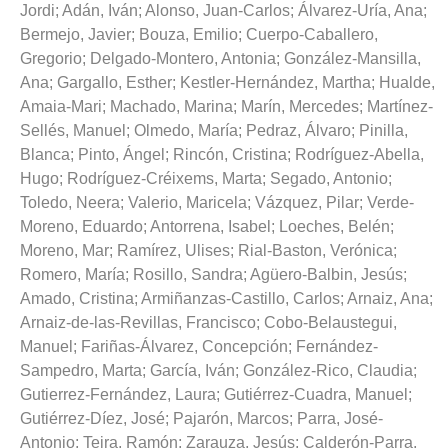
Jordi
;
Adán, Iván
;
Alonso, Juan-Carlos
;
Álvarez-Uría, Ana
;
Bermejo, Javier
;
Bouza, Emilio
;
Cuerpo-Caballero,
Gregorio
;
Delgado-Montero, Antonia
;
González-Mansilla,
Ana
;
Gargallo, Esther
;
Kestler-Hernández, Martha
;
Hualde,
Amaia-Mari
;
Machado, Marina
;
Marín, Mercedes
;
Martínez-
Sellés, Manuel
;
Olmedo, María
;
Pedraz, Álvaro
;
Pinilla,
Blanca
;
Pinto, Ángel
;
Rincón, Cristina
;
Rodríguez-Abella,
Hugo
;
Rodríguez-Créixems, Marta
;
Segado, Antonio
;
Toledo, Neera
;
Valerio, Maricela
;
Vázquez, Pilar
;
Verde-
Moreno, Eduardo
;
Antorrena, Isabel
;
Loeches, Belén
;
Moreno, Mar
;
Ramírez, Ulises
;
Rial-Baston, Verónica
;
Romero, María
;
Rosillo, Sandra
;
Agüero-Balbin, Jesús
;
Amado, Cristina
;
Armiñanzas-Castillo, Carlos
;
Arnaiz, Ana
;
Arnaiz-de-las-Revillas, Francisco
;
Cobo-Belaustegui,
Manuel
;
Fariñas-Álvarez, Concepción
;
Fernández-
Sampedro, Marta
;
García, Iván
;
González-Rico, Claudia
;
Gutierrez-Fernández, Laura
;
Gutiérrez-Cuadra, Manuel
;
Gutiérrez-Díez, José
;
Pajarón, Marcos
;
Parra, José-
Antonio
;
Teira, Ramón
;
Zarauza, Jesús
;
Calderón-Parra,