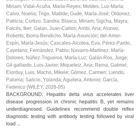
Miriam
;
Vidal-Acuña, María-Reyes
;
Moldes, Luz-María
;
Calvo, Noelia
;
Trigo, Matilde
;
Gude, María-José
;
Ordonez,
Patricia
;
Cortizo, Sandra
;
Blasco, Miriam
;
Sigcha, Mayra
;
Falcés, Iker
;
Galan, Juan-Carlos
;
Arribi, Ana
;
Alonso,
Roberto
;
Iborra-Bendicho, María-Asunción
;
del-Amor-
Espín, María-Jesús
;
Cascales-Alcolea, Eva
;
Pérez-Pardo,
Cayetano
;
Fernández, Pablo
;
Navarro-Martínez, María-
Dolores
;
Núñez-Trigueros, María-Luz
;
Galán-Ros, Jorge
;
Gil-gallardo, Luis-Javier
;
Miqueleiz, Ana
;
Reina, Gabriel
;
Elorduy, Luis
;
Macho, Mikele
;
Gómez, Carmen
;
Liendo,
Paloma
;
Salicio, Yolanda
;
Aguilera, Antonio
;
García,
Federico
(
WILEY
,
2026-05
)
BACKGROUND: Hepatitis delta virus accelerates liver
disease progression in chronic hepatitis B, yet remains
underdiagnosed. Guidelines recommend double reflex
diagnostic testing with antibody testing followed by viral
load ...