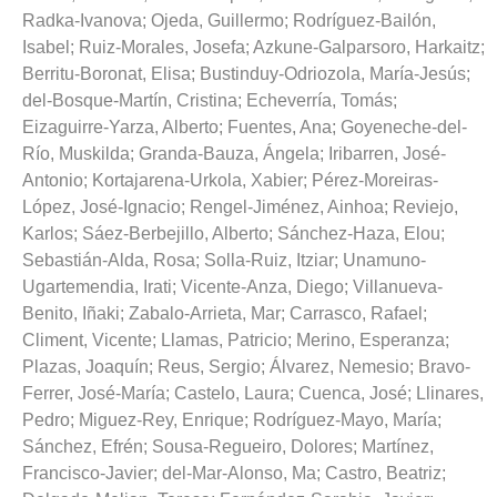
Radka-Ivanova
;
Ojeda, Guillermo
;
Rodríguez-Bailón,
Isabel
;
Ruiz-Morales, Josefa
;
Azkune-Galparsoro, Harkaitz
;
Berritu-Boronat, Elisa
;
Bustinduy-Odriozola, María-Jesús
;
del-Bosque-Martín, Cristina
;
Echeverría, Tomás
;
Eizaguirre-Yarza, Alberto
;
Fuentes, Ana
;
Goyeneche-del-
Río, Muskilda
;
Granda-Bauza, Ángela
;
Iribarren, José-
Antonio
;
Kortajarena-Urkola, Xabier
;
Pérez-Moreiras-
López, José-Ignacio
;
Rengel-Jiménez, Ainhoa
;
Reviejo,
Karlos
;
Sáez-Berbejillo, Alberto
;
Sánchez-Haza, Elou
;
Sebastián-Alda, Rosa
;
Solla-Ruiz, Itziar
;
Unamuno-
Ugartemendia, Irati
;
Vicente-Anza, Diego
;
Villanueva-
Benito, Iñaki
;
Zabalo-Arrieta, Mar
;
Carrasco, Rafael
;
Climent, Vicente
;
Llamas, Patricio
;
Merino, Esperanza
;
Plazas, Joaquín
;
Reus, Sergio
;
Álvarez, Nemesio
;
Bravo-
Ferrer, José-María
;
Castelo, Laura
;
Cuenca, José
;
Llinares,
Pedro
;
Miguez-Rey, Enrique
;
Rodríguez-Mayo, María
;
Sánchez, Efrén
;
Sousa-Regueiro, Dolores
;
Martínez,
Francisco-Javier
;
del-Mar-Alonso, Ma
;
Castro, Beatriz
;