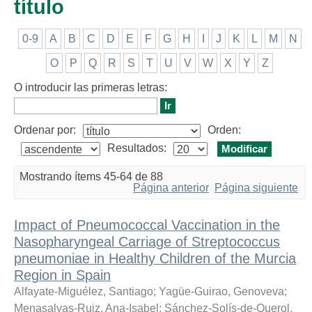
título
0-9
A
B
C
D
E
F
G
H
I
J
K
L
M
N
O
P
Q
R
S
T
U
V
W
X
Y
Z
O introducir las primeras letras:
Ordenar por:
Orden:
Resultados:
Mostrando ítems 45-64 de 88
Página anterior
Página siguiente
Impact of Pneumococcal Vaccination in the
Nasopharyngeal Carriage of Streptococcus
pneumoniae in Healthy Children of the Murcia
Region in Spain
Alfayate-Miguélez, Santiago
;
Yagüe-Guirao, Genoveva
;
Menasalvas-Ruiz, Ana-Isabel
;
Sánchez-Solís-de-Querol,