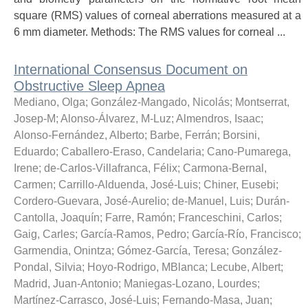
square (RMS) values of corneal aberrations measured at a
6 mm diameter. Methods: The RMS values for corneal ...
International Consensus Document on
Obstructive Sleep Apnea
Mediano, Olga
;
González-Mangado, Nicolás
;
Montserrat,
Josep-M
;
Alonso-Álvarez, M-Luz
;
Almendros, Isaac
;
Alonso-Fernández, Alberto
;
Barbe, Ferrán
;
Borsini,
Eduardo
;
Caballero-Eraso, Candelaria
;
Cano-Pumarega,
Irene
;
de-Carlos-Villafranca, Félix
;
Carmona-Bernal,
Carmen
;
Carrillo-Alduenda, José-Luis
;
Chiner, Eusebi
;
Cordero-Guevara, José-Aurelio
;
de-Manuel, Luis
;
Durán-
Cantolla, Joaquín
;
Farre, Ramón
;
Franceschini, Carlos
;
Gaig, Carles
;
García-Ramos, Pedro
;
García-Río, Francisco
;
Garmendia, Onintza
;
Gómez-García, Teresa
;
González-
Pondal, Silvia
;
Hoyo-Rodrigo, MBlanca
;
Lecube, Albert
;
Madrid, Juan-Antonio
;
Maniegas-Lozano, Lourdes
;
Martínez-Carrasco, José-Luis
;
Fernando-Masa, Juan
;