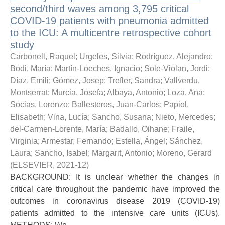
second/third waves among 3,795 critical
COVID-19 patients with pneumonia admitted
to the ICU: A multicentre retrospective cohort
study
Carbonell, Raquel
;
Urgeles, Silvia
;
Rodríguez, Alejandro
;
Bodi, María
;
Martín-Loeches, Ignacio
;
Sole-Violan, Jordi
;
Díaz, Emili
;
Gómez, Josep
;
Trefler, Sandra
;
Vallverdu,
Montserrat
;
Murcia, Josefa
;
Albaya, Antonio
;
Loza, Ana
;
Socias, Lorenzo
;
Ballesteros, Juan-Carlos
;
Papiol,
Elisabeth
;
Vina, Lucía
;
Sancho, Susana
;
Nieto, Mercedes
;
del-Carmen-Lorente, María
;
Badallo, Oihane
;
Fraile,
Virginia
;
Armestar, Fernando
;
Estella, Ángel
;
Sánchez,
Laura
;
Sancho, Isabel
;
Margarit, Antonio
;
Moreno, Gerard
(
ELSEVIER
,
2021-12
)
BACKGROUND: It is unclear whether the changes in
critical care throughout the pandemic have improved the
outcomes in coronavirus disease 2019 (COVID-19)
patients admitted to the intensive care units (ICUs).