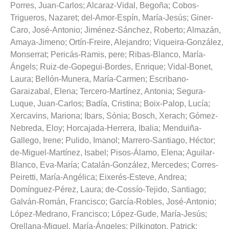
Porres, Juan-Carlos
;
Alcaraz-Vidal, Begoña
;
Cobos-
Trigueros, Nazaret
;
del-Amor-Espín, María-Jesús
;
Giner-
Caro, José-Antonio
;
Jiménez-Sánchez, Roberto
;
Almazán,
Amaya-Jimeno
;
Ortín-Freire, Alejandro
;
Viqueira-González,
Monserrat
;
Pericás-Ramis, pere
;
Ribas-Blanco, María-
Ángels
;
Ruiz-de-Gopegui-Bordes, Enrique
;
Vidal-Bonet,
Laura
;
Bellón-Munera, María-Carmen
;
Escribano-
Garaizabal, Elena
;
Tercero-Martínez, Antonia
;
Segura-
Luque, Juan-Carlos
;
Badía, Cristina
;
Boix-Palop, Lucía
;
Xercavins, Mariona
;
Ibars, Sónia
;
Bosch, Xerach
;
Gómez-
Nebreda, Eloy
;
Horcajada-Herrera, Ibalia
;
Menduiña-
Gallego, Irene
;
Pulido, Imanol
;
Marrero-Santiago, Héctor
;
de-Miguel-Martínez, Isabel
;
Pisos-Álamo, Elena
;
Aguilar-
Blanco, Eva-María
;
Catalán-González, Mercedes
;
Corres-
Peiretti, María-Angélica
;
Eixerés-Esteve, Andrea
;
Domínguez-Pérez, Laura
;
de-Cossío-Tejido, Santiago
;
Galván-Román, Francisco
;
García-Robles, José-Antonio
;
López-Medrano, Francisco
;
López-Gude, María-Jesús
;
Orellana-Miguel, María-Ángeles
;
Pilkington, Patrick
;