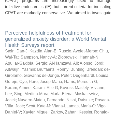
(OPAT) programs are increasingly used to manage
infective endocarditis (IE), but current criteria for indicating
OPAT are markedly conservative. We aimed to investigate
...
Perceived helpfulness of treatment for
generalized anxiety disorder: a World Mental
Health Surveys report
Stein, Dan-J
;
Kazdin, Alan-E
;
Ruscio, Ayelet-Meron
;
Chiu,
Wai-Tat
;
Sampson, Nancy-A
;
Ziobrowski, Hannah-N
;
Aguilar-Gaxiola, Sergio
;
Al-Hamzawi, Ali
;
Alonso, Jordi
;
Altwaijri, Yasmin
;
Bruffaerts, Ronny
;
Bunting, Brendan
;
de-
Girolamo, Giovanni
;
de-Jonge, Peter
;
Degenhardt, Louisa
;
Gureje, Oye
;
Haro, Josep-María
;
Harris, Meredith-G
;
Karam, Aimee
;
Karam, Elie-G
;
Kovess-Masfety, Viviane
;
Lee, Sing
;
Medina-Mora, María-Elena
;
Moskalewicz,
Jacek
;
Navarro-Mateu, Fernando
;
Nishi, Daisuke
;
Posada-
Villa, José
;
Scott, Kate-M
;
Viana-LLamas, María-C
;
Vigo,
Daniel-V
;
Xavier, Miguel
;
Zarkov, Zahari
;
Kessler, Ronald-