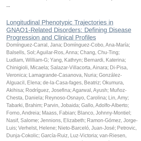
...
Longitudinal Phenotypic Trajectories in
GNAO1-Related Disorders: Defining Disease
Progression and Clinical Profiles
Domínguez-Carral, Jana
;
Domínguez-Cobo, Ana-María
;
Balsells, Sol
;
Aguilar-Ros, Anna
;
Chang, Chu-Ting
;
Ludlam, William-G
;
Yang, Kathryn
;
Bernardi, Katerina
;
Chinigioli, Micaela
;
Salazar-Villacorta, Ainara
;
Di-Pisa,
Veronica
;
Lamagrande-Casanova, Nuria
;
González-
Alguacil, Elena
;
de-la-Casa-fages, Beatriz
;
Okumura,
Akihisa
;
Rodríguez, Josefina
;
Agarwal, Ayush
;
Muñoz-
Chesta, Daniela
;
Reynoso-Osnayo, Carolina
;
Lin, Amy
;
Tabarki, Brahim
;
Parvin, Jobaida
;
Gallo, Adolfo-Alberto
;
Forno, Andreia
;
Maass, Fabian
;
Blanco, Johnny-Montiel
;
Nasif, Salome
;
Jennions, Elizabeth
;
Ramon-Gómez, Jorge-
Luis
;
Verhelst, Helene
;
Nieto-Barceló, Juan-José
;
Petrovic,
Dunja-Cokolic
;
García-Ruiz, Luz-Victoria
;
van-Riesen,