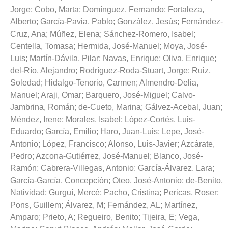
Jorge
;
Cobo, Marta
;
Domínguez, Fernando
;
Fortaleza,
Alberto
;
García-Pavia, Pablo
;
González, Jesús
;
Fernández-
Cruz, Ana
;
Múñez, Elena
;
Sánchez-Romero, Isabel
;
Centella, Tomasa
;
Hermida, José-Manuel
;
Moya, José-
Luis
;
Martín-Dávila, Pilar
;
Navas, Enrique
;
Oliva, Enrique
;
del-Río, Alejandro
;
Rodríguez-Roda-Stuart, Jorge
;
Ruiz,
Soledad
;
Hidalgo-Tenorio, Carmen
;
Almendro-Delia,
Manuel
;
Araji, Omar
;
Barquero, José-Miguel
;
Calvo-
Jambrina, Román
;
de-Cueto, Marina
;
Gálvez-Acebal, Juan
;
Méndez, Irene
;
Morales, Isabel
;
López-Cortés, Luis-
Eduardo
;
García, Emilio
;
Haro, Juan-Luis
;
Lepe, José-
Antonio
;
López, Francisco
;
Alonso, Luis-Javier
;
Azcárate,
Pedro
;
Azcona-Gutiérrez, José-Manuel
;
Blanco, José-
Ramón
;
Cabrera-Villegas, Antonio
;
García-Álvarez, Lara
;
García-García, Concepción
;
Oteo, José-Antonio
;
de-Benito,
Natividad
;
Gurguí, Mercè
;
Pacho, Cristina
;
Pericas, Roser
;
Pons, Guillem
;
Álvarez, M
;
Fernández, AL
;
Martínez,
Amparo
;
Prieto, A
;
Regueiro, Benito
;
Tijeira, E
;
Vega,