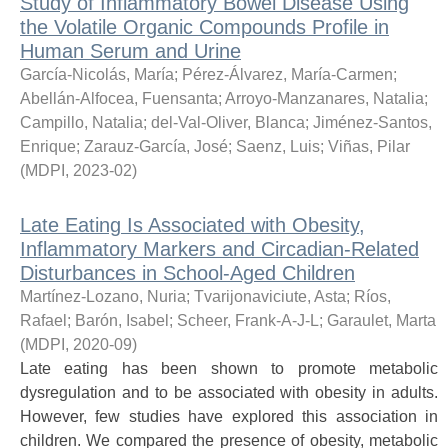
Study of Inflammatory Bowel Disease Using
the Volatile Organic Compounds Profile in
Human Serum and Urine
García-Nicolás, María
;
Pérez-Álvarez, María-Carmen
;
Abellán-Alfocea, Fuensanta
;
Arroyo-Manzanares, Natalia
;
Campillo, Natalia
;
del-Val-Oliver, Blanca
;
Jiménez-Santos,
Enrique
;
Zarauz-García, José
;
Saenz, Luis
;
Viñas, Pilar
(
MDPI
,
2023-02
)
Late Eating Is Associated with Obesity,
Inflammatory Markers and Circadian-Related
Disturbances in School-Aged Children
Martínez-Lozano, Nuria
;
Tvarijonaviciute, Asta
;
Ríos,
Rafael
;
Barón, Isabel
;
Scheer, Frank-A-J-L
;
Garaulet, Marta
(
MDPI
,
2020-09
)
Late eating has been shown to promote metabolic
dysregulation and to be associated with obesity in adults.
However, few studies have explored this association in
children. We compared the presence of obesity, metabolic