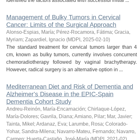
identified the factors associated with successful initial ...
Management of Bulky Tumors in Cervical
Cancer: Limits of the Surgical Approach
Alonso-Espias, María
;
Pérez-Rocamora, Fátima
;
Gracia,
Myriam
;
Zapardiel, Ignacio
(
MDPI
,
2025-02-10
)
The standard treatment for cervical tumors larger than 4
cm, known as bulky tumors, currently involves concurrent
chemoradiotherapy followed by vaginal brachytherapy.
However, radical surgery is an alternative option in ...
Mediterranean Diet and Risk of Dementia and
Alzheimer's Disease in the EPIC-Spain
Dementia Cohort Study
Andreu-Reinón, María-Encarnación
;
Chirlaque-López,
María-Dolores
;
Gavrila, Diana
;
Amiano, Pilar
;
Mar, Javier
;
Tainta, Mikel
;
Ardanaz, Eva
;
Larumbe, Rosa
;
Colorado-
Yohar, Sandra-Milena
;
Navarro-Mateu, Fernando
;
Navarro,
Carmen
;
Huerta-Castaño, José-María
(
MDPI
,
2021-02
)