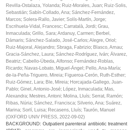
Revilla-Ostalaza, Yolanda
;
Ruiz-Morales, Juan
;
Ruiz-Solis,
Sebastián
;
Sabín-Collado, Ana
;
Sánchez-Fernández,
Marcos
;
Solera-Rallo, Javier
;
Solís-Martín, Jorge
;
Escrihuela-Vidal, Francesc
;
Carratalà, Jordi
;
Grau,
Inmaculada
;
Grillo, Sara
;
Ardanuy, Carmen
;
Berbel,
Dámaris
;
Sánchez-Salado, José-Carlos
;
Alegre, Oriol
;
Ruiz-Majoral, Alejandro
;
Sbraga, Fabrizio
;
Blasco, Arnau
;
Gracia-Sánchez, Laura
;
Sánchez-Rodríguez, Iván
;
Álvarez,
Beatriz
;
Cabello-Úbeda, Alfonso
;
Fernández-Roblas,
Ricardo
;
Navas-Lobato, Miguel-Ángel
;
Pello, Ana-María
;
de-la-Peña-Triguero, Mireia
;
Figueroa-Cerón, Ruth-Esther
;
Ruiz-Gómez, Lara
;
Ble, Mireia
;
Horcajada-Gallego, Juan-
Pablo
;
Ginel, Antonio-José
;
López, Inmaculada
;
Mas,
Alexandra
;
Mestres, Antoni
;
Molina, Lluís
;
Serrat, Ramón
;
Ribas, Núria
;
Sánchez, Francisca
;
Silverio, Ana
;
Suárez,
Marina
;
Sorlí, Luisa
;
Recasens, Lluís
;
Taurón, Manuel
(
OXFORD UNIV PRESS
,
2022-09-02
)
BACKGROUND: Outpatient parenteral antibiotic treatment