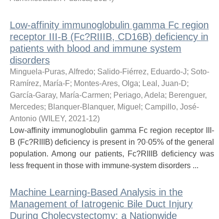
Low-affinity immunoglobulin gamma Fc region
receptor III-B (Fc?RIIIB, CD16B) deficiency in
patients with blood and immune system
disorders
Minguela-Puras, Alfredo
;
Salido-Fiérrez, Eduardo-J
;
Soto-
Ramírez, María-F
;
Montes-Ares, Olga
;
Leal, Juan-D
;
García-Garay, María-Carmen
;
Periago, Adela
;
Berenguer,
Mercedes
;
Blanquer-Blanquer, Miguel
;
Campillo, José-
Antonio
(
WILEY
,
2021-12
)
Low-affinity immunoglobulin gamma Fc region receptor III-
B (Fc?RIIIB) deficiency is present in ?0·05% of the general
population. Among our patients, Fc?RIIIB deficiency was
less frequent in those with immune-system disorders ...
Machine Learning-Based Analysis in the
Management of Iatrogenic Bile Duct Injury
During Cholecystectomy: a Nationwide