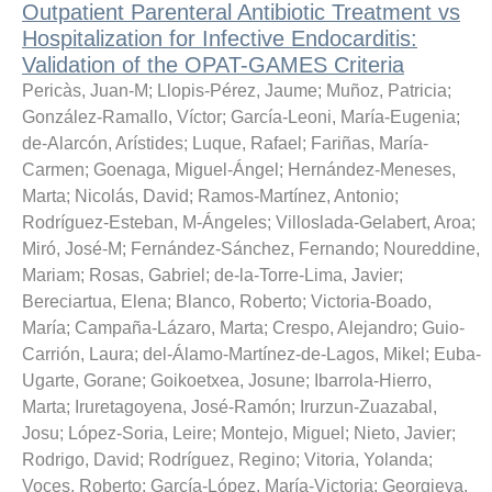
Outpatient Parenteral Antibiotic Treatment vs
Hospitalization for Infective Endocarditis:
Validation of the OPAT-GAMES Criteria
Pericàs, Juan-M
;
Llopis-Pérez, Jaume
;
Muñoz, Patricia
;
González-Ramallo, Víctor
;
García-Leoni, María-Eugenia
;
de-Alarcón, Arístides
;
Luque, Rafael
;
Fariñas, María-
Carmen
;
Goenaga, Miguel-Ángel
;
Hernández-Meneses,
Marta
;
Nicolás, David
;
Ramos-Martínez, Antonio
;
Rodríguez-Esteban, M-Ángeles
;
Villoslada-Gelabert, Aroa
;
Miró, José-M
;
Fernández-Sánchez, Fernando
;
Noureddine,
Mariam
;
Rosas, Gabriel
;
de-la-Torre-Lima, Javier
;
Bereciartua, Elena
;
Blanco, Roberto
;
Victoria-Boado,
María
;
Campaña-Lázaro, Marta
;
Crespo, Alejandro
;
Guio-
Carrión, Laura
;
del-Álamo-Martínez-de-Lagos, Mikel
;
Euba-
Ugarte, Gorane
;
Goikoetxea, Josune
;
Ibarrola-Hierro,
Marta
;
Iruretagoyena, José-Ramón
;
Irurzun-Zuazabal,
Josu
;
López-Soria, Leire
;
Montejo, Miguel
;
Nieto, Javier
;
Rodrigo, David
;
Rodríguez, Regino
;
Vitoria, Yolanda
;
Voces, Roberto
;
García-López, María-Victoria
;
Georgieva,