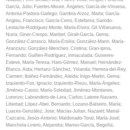
García, Julio
;
Fuertes-Moure, Ángeles
;
García-de-Vinuesa,
Antonia-Pastora-Gailego
;
Gambra-Arzoz, Marta
;
García-
Angleu, Francisco
;
García-Cerro, Estefania
;
Garrido-
Lestache-Rodríguez-Monte, María-Elvira
;
Gil-Villanueva,
Nuria
;
Giner-Crespo, Maribel
;
Giralt-García, Gema
;
González-Carrasco, María-Ersilia
;
González-Marin, María-
Aranzazu
;
González-Menchen, Cristina
;
Gran-Ipina,
Fernando
;
Guillen-Rodríguez, Inmaculada
;
Guixeres-
Esteve, María-Teresa
;
Haro-Gómez, Manuel
;
Hernández-
Blanco, Aida
;
Herranz-Sánchez, Yolanda
;
Herrera-del-Rey,
Carmen
;
Ibáñez-Fernández, Aleida
;
Inigo-Martin, Gema
;
Izquierdo-Fos, Ignacio
;
Izquierdo-Riezu, María-Ángeles
;
Jiménez-Casso, María-Soledad
;
Jiménez-Montanes,
Lorenzo
;
Labrandero-de-Lera, Carlos
;
Latorre-Navarro,
Libertad
;
López-Abel, Bernardo
;
Lozano-Balseiro, María
;
Luaces-González, Jose
;
Macías-Julian, Nazaret
;
Mairal-
Cazcarra, Jesús-Antonio
;
Maldonado-Toral, María-José
;
Manchola-Linero, Alejandra
;
Manso-García, Begoña
;