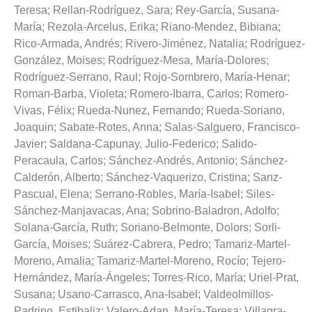
Teresa
;
Rellan-Rodríguez, Sara
;
Rey-García, Susana-
María
;
Rezola-Arcelus, Erika
;
Riano-Mendez, Bibiana
;
Rico-Armada, Andrés
;
Rivero-Jiménez, Natalia
;
Rodríguez-
González, Moises
;
Rodríguez-Mesa, María-Dolores
;
Rodríguez-Serrano, Raul
;
Rojo-Sombrero, María-Henar
;
Roman-Barba, Violeta
;
Romero-Ibarra, Carlos
;
Romero-
Vivas, Félix
;
Rueda-Nunez, Fernando
;
Rueda-Soriano,
Joaquin
;
Sabate-Rotes, Anna
;
Salas-Salguero, Francisco-
Javier
;
Saldana-Capunay, Julio-Federico
;
Salido-
Peracaula, Carlos
;
Sánchez-Andrés, Antonio
;
Sánchez-
Calderón, Alberto
;
Sánchez-Vaquerizo, Cristina
;
Sanz-
Pascual, Elena
;
Serrano-Robles, María-Isabel
;
Siles-
Sánchez-Manjavacas, Ana
;
Sobrino-Baladron, Adolfo
;
Solana-García, Ruth
;
Soriano-Belmonte, Dolors
;
Sorli-
García, Moises
;
Suárez-Cabrera, Pedro
;
Tamariz-Martel-
Moreno, Amalia
;
Tamariz-Martel-Moreno, Rocío
;
Tejero-
Hernández, María-Ángeles
;
Torres-Rico, María
;
Uriel-Prat,
Susana
;
Usano-Carrasco, Ana-Isabel
;
Valdeolmillos-
Padrino, Estibaliz
;
Valero-Adan, María-Teresa
;
Villagra-