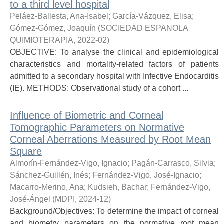
to a third level hospital
Peláez-Ballesta, Ana-Isabel
;
García-Vázquez, Elisa
;
Gómez-Gómez, Joaquín
(
SOCIEDAD ESPANOLA
QUIMIOTERAPIA
,
2022-02
)
OBJECTIVE: To analyse the clinical and epidemiological
characteristics and mortality-related factors of patients
admitted to a secondary hospital with Infective Endocarditis
(IE). METHODS: Observational study of a cohort ...
Influence of Biometric and Corneal
Tomographic Parameters on Normative
Corneal Aberrations Measured by Root Mean
Square
Almorín-Fernández-Vigo, Ignacio
;
Pagán-Carrasco, Silvia
;
Sánchez-Guillén, Inés
;
Fernández-Vigo, José-Ignacio
;
Macarro-Merino, Ana
;
Kudsieh, Bachar
;
Fernández-Vigo,
José-Ángel
(
MDPI
,
2024-12
)
Background/Objectives: To determine the impact of corneal
and biometry parameters on the normative root mean