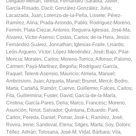
Delgado-Melian, Teresa
;
Fernández-Sarabia, Javier
;
García-Rosado, Dacil
;
González-González, Julia
;
Lacalzada, Juan
;
Lorenzo-de-la-Peña, Lissete
;
Pérez-
Ramírez, Alina
;
Prada-Arrondo, Pablo
;
Rodríguez-Moreno,
Fermín
;
Plata-Ciezar, Antonio
;
Reguera-Iglesias, José-Ma
;
Álvarez, Víctor-Asensi
;
Costas, Carlos
;
de-la-Hera, Jesús
;
Fernández-Suárez, Jonnathan
;
Iglesias-Fraile, Lisardo
;
León-Arguero, Víctor
;
López-Menéndez, José
;
Bajo, Pilar-
Mencia
;
Morales, Carlos
;
Moreno-Torrico, Alfonso
;
Palomo,
Carmen
;
Payá-Martínez, Begoña
;
Rodríguez-García,
Raquel
;
Telenti-Asensio, Mauricio
;
Almela, Manuel
;
Ambrosioni, Juan
;
Azqueta, Manel
;
Brunet, Mercè
;
Bodro,
Marta
;
Cartañá, Ramón
;
Cuervo, Guillermo
;
Falces, Carlos
;
Fita, Guillermina
;
Fuster, David
;
García-de-la-María,
Cristina
;
García-Pares, Delia
;
Marco, Francesc
;
Moreno,
Asunción
;
Ninot, Salvador
;
Quintana, Eduardo
;
Paré,
Carlos
;
Pereda, Daniel
;
Pomar, José-L
;
Ramírez, José
;
Rovira, Irene
;
Sandoval, Elena
;
Sitges, Marta
;
Soy, Dolors
;
Téllez, Adrián
;
Tolosana, José-M
;
Vidal, Bárbara
;
Vila,