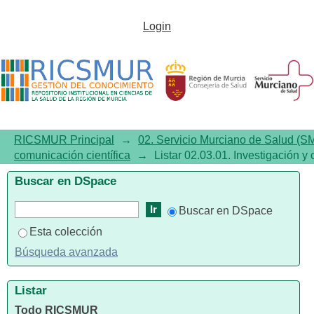
Listar 02.03.01. Investigación y
Login
comunicación científica por
título
RICSMUR Principal
→
02. Servicio Murciano de Salud (S
comunicación científica
→
Listar 02.03.01. Investigación y 
Buscar en DSpace
Buscar en DSpace
Esta colección
Búsqueda avanzada
Listar
Todo RICSMUR