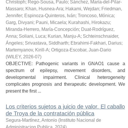
Christoph
;
Rego-Sousa, Paulo
;
Sánchez, María-del-Pilar-
Massaro
;
Khan, Husnea-Ara
;
Hakami, Wejdan
;
Friedman,
Jennifer
;
Espinoza-Quinteros, Iván
;
Troncoso, Mónica
;
Garg, Divyani
;
Pauni, Micaela
;
Kurahashi, Hirokazu
;
Miranda-Herrero, María-Concepción
;
Duat-Rodríguez,
Anna
;
Soliani, Luca
;
Kurian, Manju-A
;
Schteinschnaider,
Ángeles
;
Srivastava, Siddharth
;
Ebrahimi-Fakhari, Darius
;
Martemyanov, Kirill-A
;
Ortigoza-Escobar, Juan-Dario
(
WILEY
,
2026-07
)
OBJECTIVE: Pathogenic variants in GNAO1 cause a
spectrum of epilepsy, movement disorders, and
developmental impairment. Clinical heterogeneity
complicates prognosis and therapeutic development. We
present the first ...
Los criterios sujetos a juicio de valor. El caballo
de Troya de la contratación pública
Segura-Martínez, Antonio
(
Instituto Nacional de
Administracion Publica
,
2024
)