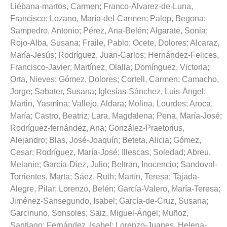
Liébana-martos, Carmen
;
Franco-Álvarez-de-Luna,
Francisco
;
Lozano, María-del-Carmen
;
Palop, Begona
;
Sampedro, Antonio
;
Pérez, Ana-Belén
;
Algarate, Sonia
;
Rojo-Alba, Susana
;
Fraile, Pablo
;
Ocete, Dolores
;
Alcaraz,
María-Jesús
;
Rodríguez, Juan-Carlos
;
Hernández-Felices,
Francisco-Javier
;
Martínez, Olalla
;
Domínguez, Victoria
;
Orta, Nieves
;
Gómez, Dolores
;
Cortell, Carmen
;
Camacho,
Jorge
;
Sabater, Susana
;
Iglesias-Sánchez, Luis-Ángel
;
Martin, Yasmina
;
Vallejo, Aldara
;
Molina, Lourdes
;
Aroca,
María
;
Castro, Beatriz
;
Lara, Magdalena
;
Pena, María-José
;
Rodríguez-fernández, Ana
;
González-Praetorius,
Alejandro
;
Blas, José-Joaquín
;
Beteta, Alicia
;
Gómez,
Cesar
;
Rodríguez, María-José
;
Illescas, Soledad
;
Abreu,
Melanie
;
García-Díez, Julio
;
Beltran, Inocencio
;
Sandoval-
Torrientes, Marta
;
Sáez, Ruth
;
Martín, Teresa
;
Tajada-
Alegre, Pilar
;
Lorenzo, Belén
;
García-Valero, María-Teresa
;
Jiménez-Sansegundo, Isabel
;
García-de-Cruz, Susana
;
Garcinuno, Sonsoles
;
Saiz, Miguel-Ángel
;
Muñoz,
Santiago
;
Fernández, Isabel
;
Lorenzo-Juanes, Helena-