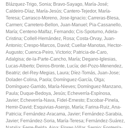
Blázquez-Trigo, Sonia
;
Bravo-Sayago, María-José
;
Caldeiro-Díaz, María-Jesús
;
Cantero-Tejedor, María-
Teresa
;
Carrasco-Moreno, Jose-Ignacio
;
Carreras-Blesa,
Carmen
;
Carretero-Bellon, Juan-Manuel
;
Pia-Cassanello,
María
;
Centeno-Malfaz, Fernando
;
Cis-Spoturno, Adela-
Cristina
;
Collell-Hernández, Rosa
;
Costa-Orvay, Juan-
Antonio
;
Crespo-Marcos, David
;
Cuellar-Manotas, Hector-
Augusto
;
Cuenca-Peiro, Victorio
;
Patricia-de-Caro,
Adalgisa
;
de-la-Parte-Cancho, María
;
Degano-Iglesias,
Lucas-Alberto
;
Deiros-Bronte, Lucía
;
del-Pozo-Menendez,
Beatriz
;
del-Rey-Megias, Laura
;
Díez-Tomás, Juan-Jose
;
Dolader-Colina, Paola
;
Domínguez-García, Olga
;
Domínguez-Garrido, María-Nieves
;
Domínguez-Manzano,
Paula
;
Duque-Bedoya, Jesús
;
Echeverría-Espínosa,
Javier
;
Echeverría-Nava, Fidel-Ernesto
;
Escobar-Pinela,
Hemir-David
;
Esquivias-Asenjo, María
;
Farina-Ruiz, Ana-
Patricia
;
Fernández-Aracama, Javier
;
Fernández-Sarabia,
Javier
;
Fernández-Soria, María-Teresa
;
Fernández-Suárez,
Natalia
;
Ferre-Belda, Aina
;
Flores-Villar, Sergio
;
Fontenla-