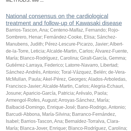
METHODS: We ...
National consensus on the cardiological
treatment and follow-up of Kawasaki disease
Barrios-Tascon, Ana
;
Centeno-Malfaz, Fernando
;
Rojo-
Sombrero, Henar
;
Fernández-Cooke, Elisa
;
Sánchez-
Manubens, Judith
;
Pérez-Lescure-Picarzo, Javier
;
Albert-
de-la-Torre, Leticia
;
Alcalde-Martin, Carlos
;
Álvarez-Fuente,
María
;
Blanco-Rodríguez, Carolina
;
Giralt-García, Gemma
;
Gutiérrez-Larraya, Federico
;
Latorre-Navarro, Libertad
;
Sánchez-Andrés, Antonio
;
Toral-Vázquez, Belén
;
de-Vera-
McMullan, Paula
;
Akel-Pérez, Georges
;
Alados-Arboledas,
Francisco-Javier
;
Alcalde-Martin, Carlos
;
Alegria-Echauri,
Josune
;
Aparicio-García, Patricia
;
Arévalo, Paola
;
Armengol-Rofes, August
;
Arroyas-Sánchez, María
;
Balbacid-Domingo, Enrique-José
;
Bano-Rodrigo, Antonio
;
Barcudi-Abbona, María-Silvina
;
Barranco-Fernández,
Isabel
;
Barrios-Tascon, Ana
;
Bernaldez-Torralva, Clara-
María
;
Blanca-Jover, Enrique
;
Blanco-Rodríguez, Carolina
;