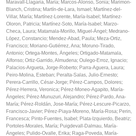
Maravall-Llagaria, María
;
Marcos-Alonso, Sonia
;
Marimon-
Blanch, Cristina
;
Martín-de-Lara, Ismael
;
Martínez-del-
Villar, María
;
Martínez-Lorente, María-Isabel
;
Martínez-
Oloron, Patricia
;
Martínez-Soto, María-Isabel
;
Marzo-
Checa, Laura
;
Matamala-Morillo, Miguel-Ángel
;
Medrano-
López, Constancio
;
Mendez-Abad, Paula
;
Meza-Ortiz,
Francisco
;
Moriano-Gutiérrez, Ana
;
Moruno-Tirado,
Antonio
;
Ortega-Montes, Ángeles
;
Ortigado-Matamala,
Alfonso
;
Ortiz-Garrido, Almudena
;
Oulego-Erroz, Ignacio
;
Palacios-Argueta, Jorge-Roberto
;
Parra-Aguera, Laura
;
Peiro-Molina, Esteban
;
Peralta-Salas, Julio-Ernesto
;
Perera-Carrillo, César-Jorge
;
Pérez-Campos, Dolores
;
Pérez-Herrera, Veronica
;
Pérez-Moneo-Agapito, María-
Ángeles
;
Pérez-Munuzuri, Alejandro
;
Pérez-Pardo, Ana-
María
;
Pérez-Roldán, Jose-María
;
Pérez-Lescure-Picarzo,
Francisco-Javier
;
Pérez-Piaya-Moreno, María-Rosa
;
Perin,
Francesca
;
Pinto-Fuentes, Isabel
;
Plata-Izquierdo, Beatriz
;
Portoles-Morales, María
;
Puigdevall-Dalmau, María-
Ángeles
;
Pulido-Ovalle, Erika
;
Raga-Poveda, María-