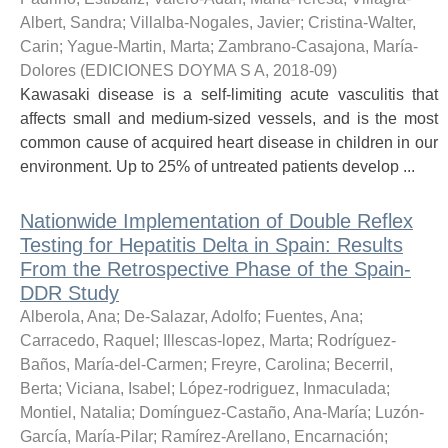
Albert, Sandra
;
Villalba-Nogales, Javier
;
Cristina-Walter,
Carin
;
Yague-Martin, Marta
;
Zambrano-Casajona, María-
Dolores
(
EDICIONES DOYMA S A
,
2018-09
)
Kawasaki disease is a self-limiting acute vasculitis that
affects small and medium-sized vessels, and is the most
common cause of acquired heart disease in children in our
environment. Up to 25% of untreated patients develop ...
Nationwide Implementation of Double Reflex
Testing for Hepatitis Delta in Spain: Results
From the Retrospective Phase of the Spain-
DDR Study
Alberola, Ana
;
De-Salazar, Adolfo
;
Fuentes, Ana
;
Carracedo, Raquel
;
Illescas-lopez, Marta
;
Rodríguez-
Baños, María-del-Carmen
;
Freyre, Carolina
;
Becerril,
Berta
;
Viciana, Isabel
;
López-rodriguez, Inmaculada
;
Montiel, Natalia
;
Domínguez-Castaño, Ana-María
;
Luzón-
García, María-Pilar
;
Ramírez-Arellano, Encarnación
;