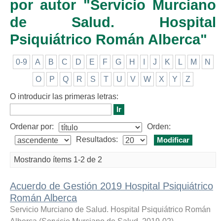
por autor "Servicio Murciano
de Salud. Hospital
Psiquiátrico Román Alberca"
0-9
A
B
C
D
E
F
G
H
I
J
K
L
M
N
O
P
Q
R
S
T
U
V
W
X
Y
Z
O introducir las primeras letras:
Ordenar por:
Orden:
Resultados:
Mostrando ítems 1-2 de 2
Acuerdo de Gestión 2019 Hospital Psiquiátrico
Román Alberca
Servicio Murciano de Salud. Hospital Psiquiátrico Román