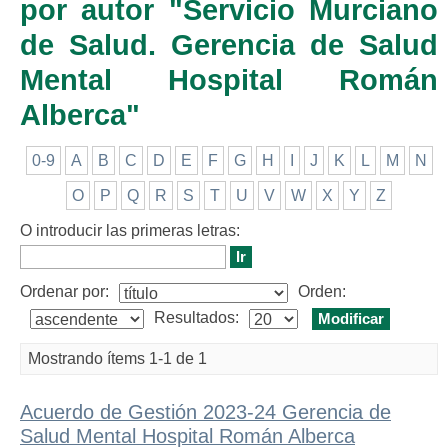
por autor "Servicio Murciano
de Salud. Gerencia de Salud
Mental Hospital Román
Alberca"
0-9
A
B
C
D
E
F
G
H
I
J
K
L
M
N
O
P
Q
R
S
T
U
V
W
X
Y
Z
O introducir las primeras letras:
Ordenar por:
Orden:
Resultados:
Mostrando ítems 1-1 de 1
Acuerdo de Gestión 2023-24 Gerencia de
Salud Mental Hospital Román Alberca