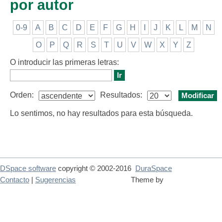
por autor
0-9
A
B
C
D
E
F
G
H
I
J
K
L
M
N
O
P
Q
R
S
T
U
V
W
X
Y
Z
O introducir las primeras letras:
Orden:
Resultados:
Lo sentimos, no hay resultados para esta búsqueda.
DSpace software
copyright © 2002-2016
DuraSpace
Contacto
|
Sugerencias
Theme by