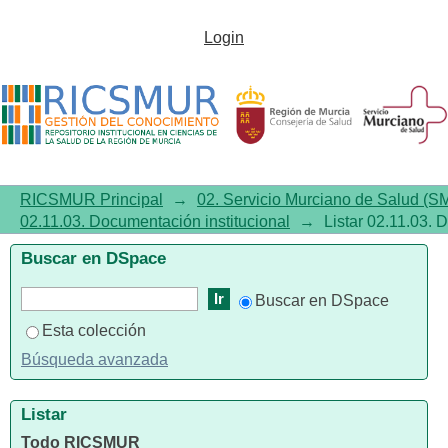
Listar 02.11.03. Documentación
Login
institucional por autor
RICSMUR Principal
→
02. Servicio Murciano de Salud (S
02.11.03. Documentación institucional
→
Listar 02.11.03. 
Buscar en DSpace
Buscar en DSpace
Esta colección
Búsqueda avanzada
Listar
Todo RICSMUR