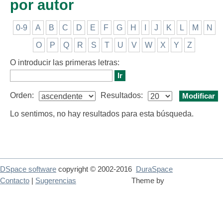
por autor
0-9
A
B
C
D
E
F
G
H
I
J
K
L
M
N
O
P
Q
R
S
T
U
V
W
X
Y
Z
O introducir las primeras letras:
Orden:
Resultados:
Lo sentimos, no hay resultados para esta búsqueda.
DSpace software
copyright © 2002-2016
DuraSpace
Contacto
|
Sugerencias
Theme by