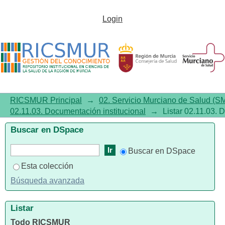
Listar 02.11.03. Documentación
Login
institucional por autor
RICSMUR Principal
→
02. Servicio Murciano de Salud (S
02.11.03. Documentación institucional
→
Listar 02.11.03. 
Buscar en DSpace
Buscar en DSpace
Esta colección
Búsqueda avanzada
Listar
Todo RICSMUR