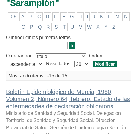
"Sarampión"
0-9
A
B
C
D
E
F
G
H
I
J
K
L
M
N
O
P
Q
R
S
T
U
V
W
X
Y
Z
O introducir las primeras letras:
Ordenar por:
Orden:
Resultados:
Mostrando ítems 1-15 de 15
Boletín Epidemiológico de Murcia, 1980,
Volumen 2, Número 64, febrero. Estado de las
enfermedades de declaración obligatoria
Ministerio de Sanidad y Seguridad Social. Delegación
Territorial de Sanidad y Seguridad Social. Dirección
Provincial de Salud. Sección de Epidemiología
(
Sección