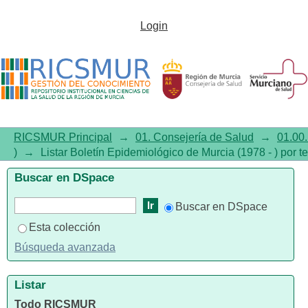
ListarBoletín Epidemiológico de
Login
Murcia (1978 - ) por tema
"Sarampión"
RICSMUR Principal
→
01. Consejería de Salud
→
01.00.
)
→
Listar Boletín Epidemiológico de Murcia (1978 - ) por 
Buscar en DSpace
Buscar en DSpace
Esta colección
Búsqueda avanzada
Listar
Todo RICSMUR