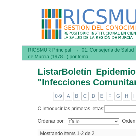
ListarBoletín Epidemiológi
Adquiridas"
RICSMUR Principal
→
01. Consejería de Salud
de Murcia (1978 - ) por tema
ListarBoletín Epidemi
"Infecciones Comunitar
0-9
A
B
C
D
E
F
G
H
I
O introducir las primeras letras:
Ordenar por:
Orden
Mostrando ítems 1-2 de 2