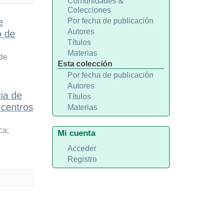
Comunidades &
Colecciones
e
Por fecha de publicación
Autores
o de
Títulos
Materias
 de
Esta colección
Por fecha de publicación
Autores
ia de
Títulos
 centros
Materias
ca
;
Mi cuenta
Acceder
Registro