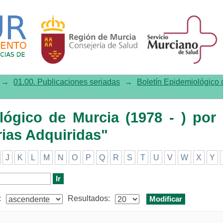
co de Murcia (1978 - ) por tem
→
01.00. Publicaciones seriadas
→
Boletín Epidemiológico d
ológico de Murcia (1978 - ) por
ias Adquiridas"
J
K
L
M
N
O
P
Q
R
S
T
U
V
W
X
Y
:
Resultados: