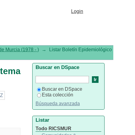
a "Infecciones Comunitarias
Login
e Murcia (1978 - )
→
Listar Boletín Epidemiológico
Buscar en DSpace
 tema
Buscar en DSpace
Esta colección
Z
Búsqueda avanzada
Listar
Todo RICSMUR