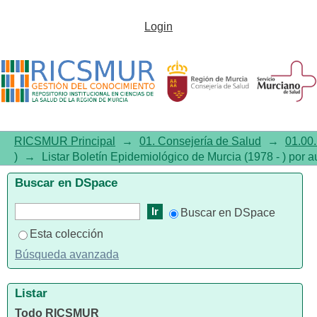
Listar Boletín Epidemiológico
Login
de Murcia (1978 - ) por autor
"Torres-Cantero, Alberto-
Manuel"
RICSMUR Principal
→
01. Consejería de Salud
→
01.00.
)
→
Listar Boletín Epidemiológico de Murcia (1978 - ) por a
Buscar en DSpace
Buscar en DSpace
Esta colección
Búsqueda avanzada
Listar
Todo RICSMUR