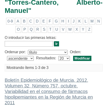
"Torres-Cantero, Alberto-
Manuel"
0-9
A
B
C
D
E
F
G
H
I
J
K
L
M
N
O
P
Q
R
S
T
U
V
W
X
Y
Z
O introducir las primeras letras:
Ordenar por:
Orden:
Resultados:
Mostrando ítems 1-3 de 3
Boletín Epidemiológico de Murcia, 2012,
Volumen 32, Número 757, octubre.
Variabilidad en el consumo de fármacos
hipolipemiantes en la Región de Murcia en
2011