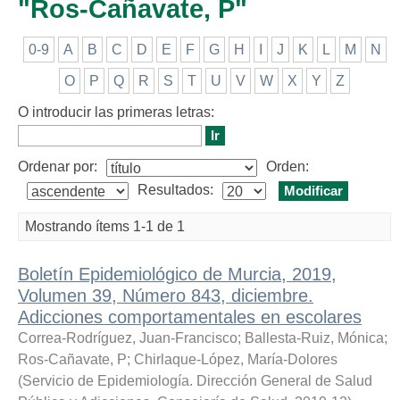
"Ros-Cañavate, P"
0-9
A
B
C
D
E
F
G
H
I
J
K
L
M
N
O
P
Q
R
S
T
U
V
W
X
Y
Z
O introducir las primeras letras:
Ordenar por:
Orden:
Resultados:
Mostrando ítems 1-1 de 1
Boletín Epidemiológico de Murcia, 2019,
Volumen 39, Número 843, diciembre.
Adicciones comportamentales en escolares
Correa-Rodríguez, Juan-Francisco
;
Ballesta-Ruiz, Mónica
;
Ros-Cañavate, P
;
Chirlaque-López, María-Dolores
(
Servicio de Epidemiología. Dirección General de Salud