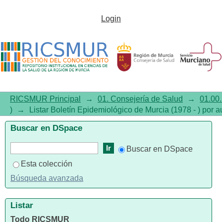
Listar Boletín Epidemiológico
Login
de Murcia (1978 - ) por autor
"Ros-Cañavate, P"
RICSMUR Principal
→
01. Consejería de Salud
→
01.00.
)
→
Listar Boletín Epidemiológico de Murcia (1978 - ) por a
Buscar en DSpace
Buscar en DSpace
Esta colección
Búsqueda avanzada
Listar
Todo RICSMUR