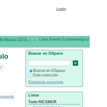
Login
e Murcia (1978 - )
→
Listar Boletín Epidemiológico
Buscar en DSpace
ulo
Z
Buscar en DSpace
Esta colección
Búsqueda avanzada
Listar
iguiente
Todo RICSMUR