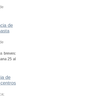
 de
cia de
hasta
 de
s breves:
ana 25 al
ia de
 centros
ca
;