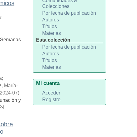
Comunidades &
émicos
Colecciones
Por fecha de publicación
o
;
Autores
Títulos
Materias
C. Semanas
Esta colección
Por fecha de publicación
Autores
Títulos
Materias
a
;
Mi cuenta
, María-
2024-07
)
Acceder
Registro
cunación y
24
sobre
io