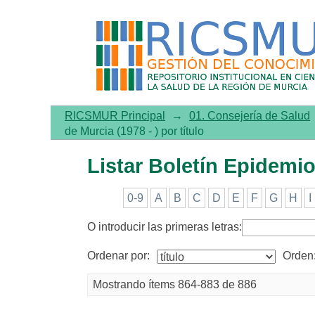
Listar Boletín Epidemiológi
RICSMUR Principal
→
01. Consejería de Salud
de Murcia (1978 - ) por título
Listar Boletín Epidemiol
0-9
A
B
C
D
E
F
G
H
I
O introducir las primeras letras:
Ordenar por:
Orden
Mostrando ítems 864-883 de 886