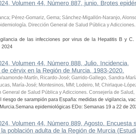
2024, Volumen 44, Número 887, junio. Brotes epid
lanca
;
Pérez-Gomariz, Gema
;
Sánchez-Migallón-Naranjo, Alons
pidemiología. Dirección General de Salud Pública y Adicciones.
vigilancia de las infecciones por virus de la Hepatitis B y 
e 2024
024, Volumen 44, Número 888, Julio. Incidencia,
 de cérvix en la Región de Murcia, 1983-2020.
Vaamonde-Martín, Ricardo-José
;
Garrido-Gallego, Sandra-Marí
ucas, María-José
;
Montesinos, MM
;
Lodeiro, M
;
Chirlaque-López
n General de Salud Pública y Adicciones. Consejería de Salud
,
el riesgo de sarampión para España: medidas de vigilancia, va
de Murcia.Semana epidemiológicas EDo: Semanas 19 a 22 de 20
2024, Volumen 44, Número 889, Agosto. Encuesta 
 la población adulta de la Región de Murcia (Estud