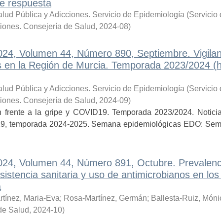
de respuesta
lud Pública y Adicciones. Servicio de Epidemiología
(
Servicio
ciones. Consejería de Salud
,
2024-08
)
2024, Volumen 44, Número 890, Septiembre. Vigilan
as en la Región de Murcia. Temporada 2023/2024 (
lud Pública y Adicciones. Servicio de Epidemiología
(
Servicio
ciones. Consejería de Salud
,
2024-09
)
 frente a la gripe y COVID19. Temporada 2023/2024. Noticia
id19, temporada 2024-2025. Semana epidemiológicas EDO: Sem
2024, Volumen 44, Número 891, Octubre. Prevalenc
sistencia sanitaria y uso de antimicrobianos en los
a
rtínez, Maria-Eva
;
Rosa-Martínez, Germán
;
Ballesta-Ruiz, Móni
de Salud
,
2024-10
)