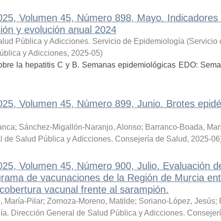
2025, Volumen 45, Número 898, Mayo. Indicadores
ción y evolución anual 2024
lud Pública y Adicciones. Servicio de Epidemiología
(
Servicio
ública y Adicciones
,
2025-05
)
 sobre la hepatitis C y B. Semanas epidemiológicas EDO: Sem
2025, Volumen 45, Número 899, Junio. Brotes epid
lanca
;
Sánchez-Migallón-Naranjo, Alonso
;
Barranco-Boada, Marí
l de Salud Pública y Adicciones. Consejería de Salud
,
2025-06
2025, Volumen 45, Número 900, Julio. Evaluación d
ograma de vacunaciones de la Región de Murcia ent
obertura vacunal frente al sarampión.
 María-Pilar
;
Zornoza-Moreno, Matilde
;
Soriano-López, Jesús
;
ía. Dirección General de Salud Pública y Adicciones. Consejer