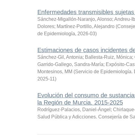
Enfermedades transmisibles sujetas 
Sánchez-Migallón-Naranjo, Alonso
;
Andreu-Ib
Dolores
;
Martínez-Portillo, Alejandro
(
Consejer
de Epidemiología
,
2026-03
)
Estimaciones de casos incidentes d
Sánchez-Gil, Antonia
;
Ballesta-Ruiz, Mónica
;
Garrido-Gallego, Sandra-María
;
Expósito-Cas
Montesinos, MM
(
Servicio de Epidemiología. 
2025-11
)
Evolución del consumo de sustancia
la Región de Murcia. 2015-2025
Rodríguez-Palacios, Daniel-Ángel
;
Chirlaque
Salud Pública y Adicciones. Consejería de S