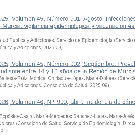
2025, Volumen 45, Número 901, Agosto. Infeccione
 Murcia: vigilancia epidemiológica y vacunación es
lud Pública y Adicciones. Servicio de Epidemiología
(
Servicio
ública y Adicciones
,
2025-08
)
2025, Volumen 45, Número 902, Septiembre. Preval
tudiante entre 14 y 18 años de la Región de Murci
Ballesta-Ruiz, Mónica
;
Chirlaque-López, María-Dolores
(
Servici
ública y Adicciones. Consejería de Salud
,
2025-09
)
26, Volumen 46, N.º 909, abril. Incidencia de cánc
Expósito-Castro, María-Mercedes
;
Sánchez-Lucas, María-José
Dolores
(
Consejería de Salud. Servicio de Epidemiología. Direc
-04
)