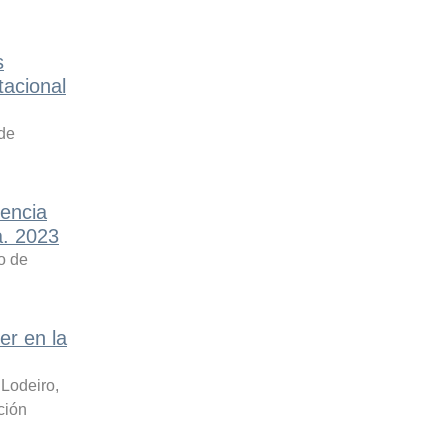
s
tacional
 de
encia
a. 2023
o de
er en la
;
Lodeiro,
ción