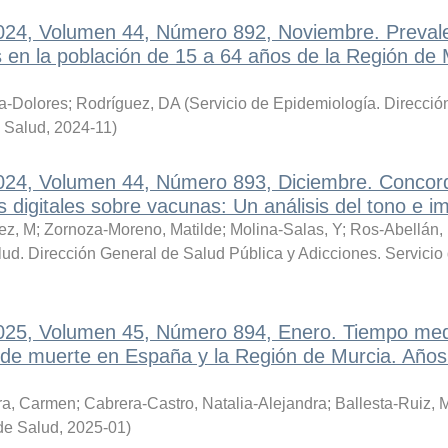
2024, Volumen 44, Número 892, Noviembre. Preval
 en la población de 15 a 64 años de la Región de 
a-Dolores
;
Rodríguez, DA
(
Servicio de Epidemiología. Direcció
e Salud
,
2024-11
)
2024, Volumen 44, Número 893, Diciembre. Concor
as digitales sobre vacunas: Un análisis del tono e i
ez, M
;
Zornoza-Moreno, Matilde
;
Molina-Salas, Y
;
Ros-Abellán, 
ud. Dirección General de Salud Pública y Adicciones. Servicio
 2025, Volumen 45, Número 894, Enero. Tiempo me
s de muerte en España y la Región de Murcia. Años
ra, Carmen
;
Cabrera-Castro, Natalia-Alejandra
;
Ballesta-Ruiz, 
de Salud
,
2025-01
)