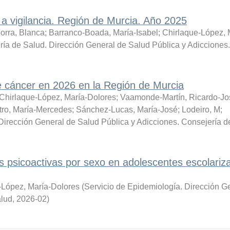
a vigilancia. Región de Murcia. Año 2025
orra, Blanca
;
Barranco-Boada, María-Isabel
;
Chirlaque-López, 
ía de Salud. Dirección General de Salud Pública y Adicciones.
e cáncer en 2026 en la Región de Murcia
Chirlaque-López, María-Dolores
;
Vaamonde-Martín, Ricardo-Jo
tro, María-Mercedes
;
Sánchez-Lucas, María-José
;
Lodeiro, M
;
Dirección General de Salud Pública y Adicciones. Consejería d
s psicoactivas por sexo en adolescentes escolariz
-López, María-Dolores
(
Servicio de Epidemiología. Dirección G
alud
,
2026-02
)