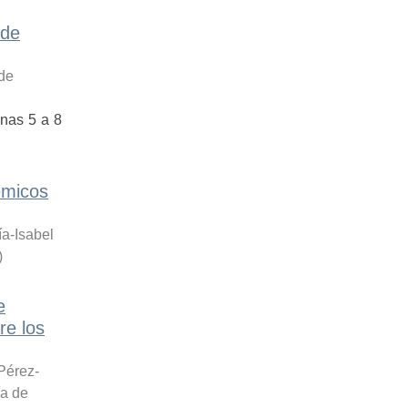
 de
 de
anas 5 a 8
émicos
a-Isabel
)
e
re los
Pérez-
ía de