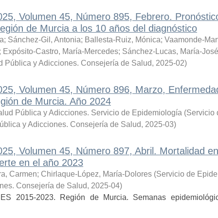
2025, Volumen 45, Número 895, Febrero. Pronóstic
gión de Murcia a los 10 años del diagnóstico
ia
;
Sánchez-Gil, Antonia
;
Ballesta-Ruiz, Mónica
;
Vaamonde-Mart
;
Expósito-Castro, María-Mercedes
;
Sánchez-Lucas, María-Jos
d Pública y Adicciones. Consejería de Salud
,
2025-02
)
 2025, Volumen 45, Número 896, Marzo, Enfermeda
Región de Murcia. Año 2024
lud Pública y Adicciones. Servicio de Epidemiología
(
Servicio
ública y Adicciones. Consejería de Salud
,
2025-03
)
025, Volumen 45, Número 897, Abril. Mortalidad en
rte en el año 2023
ra, Carmen
;
Chirlaque-López, María-Dolores
(
Servicio de Epide
ones. Consejería de Salud
,
2025-04
)
UDES 2015-2023. Región de Murcia. Semanas epidemiológ