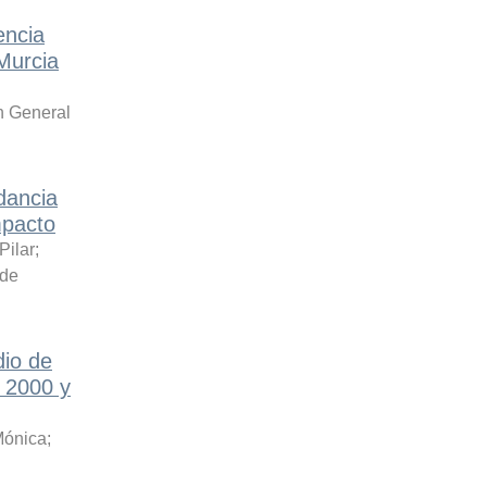
encia
Murcia
n General
dancia
mpacto
Pilar
;
 de
dio de
 2000 y
Mónica
;