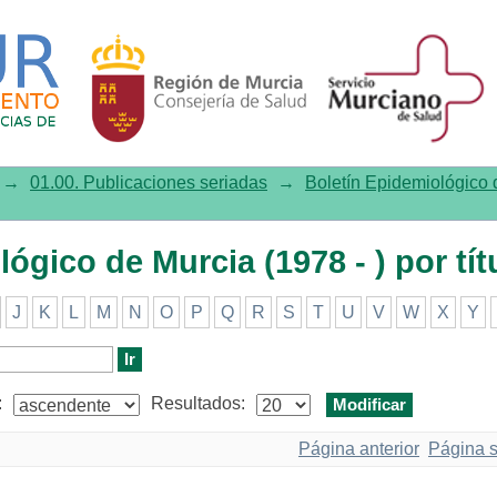
co de Murcia (1978 - ) por título
→
01.00. Publicaciones seriadas
→
Boletín Epidemiológico d
ógico de Murcia (1978 - ) por tít
J
K
L
M
N
O
P
Q
R
S
T
U
V
W
X
Y
:
Resultados:
Página anterior
Página s