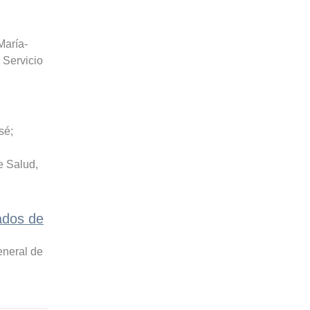
María-
 Servicio
sé
;
e Salud
,
ados de
eneral de