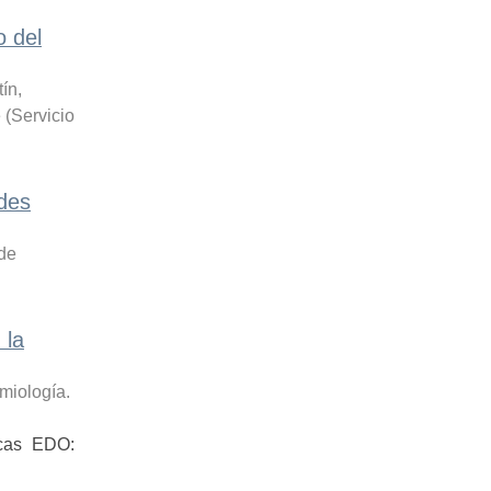
o del
ín,
é
(
Servicio
des
 de
 la
miología.
icas EDO: