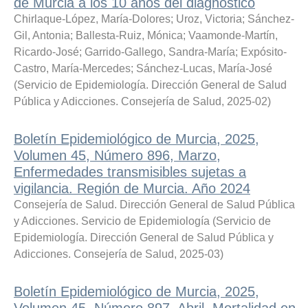
de Murcia a los 10 años del diagnóstico
Chirlaque-López, María-Dolores
;
Uroz, Victoria
;
Sánchez-
Gil, Antonia
;
Ballesta-Ruiz, Mónica
;
Vaamonde-Martín,
Ricardo-José
;
Garrido-Gallego, Sandra-María
;
Expósito-
Castro, María-Mercedes
;
Sánchez-Lucas, María-José
(
Servicio de Epidemiología. Dirección General de Salud
Pública y Adicciones. Consejería de Salud
,
2025-02
)
Boletín Epidemiológico de Murcia, 2025,
Volumen 45, Número 896, Marzo,
Enfermedades transmisibles sujetas a
vigilancia. Región de Murcia. Año 2024
Consejería de Salud. Dirección General de Salud Pública
y Adicciones. Servicio de Epidemiología
(
Servicio de
Epidemiología. Dirección General de Salud Pública y
Adicciones. Consejería de Salud
,
2025-03
)
Boletín Epidemiológico de Murcia, 2025,
Volumen 45, Número 897, Abril. Mortalidad en