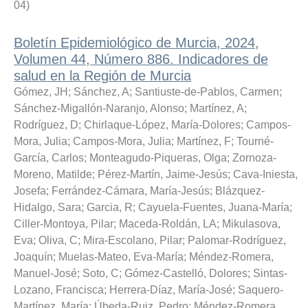
04
)
Boletín Epidemiológico de Murcia, 2024,
Volumen 44, Número 886. Indicadores de
salud en la Región de Murcia
Gómez, JH
;
Sánchez, A
;
Santiuste-de-Pablos, Carmen
;
Sánchez-Migallón-Naranjo, Alonso
;
Martínez, A
;
Rodríguez, D
;
Chirlaque-López, María-Dolores
;
Campos-
Mora, Julia
;
Campos-Mora, Julia
;
Martínez, F
;
Tourné-
García, Carlos
;
Monteagudo-Piqueras, Olga
;
Zornoza-
Moreno, Matilde
;
Pérez-Martín, Jaime-Jesús
;
Cava-Iniesta,
Josefa
;
Ferrández-Cámara, María-Jesús
;
Blázquez-
Hidalgo, Sara
;
Garcia, R
;
Cayuela-Fuentes, Juana-María
;
Ciller-Montoya, Pilar
;
Maceda-Roldán, LA
;
Mikulasova,
Eva
;
Oliva, C
;
Mira-Escolano, Pilar
;
Palomar-Rodríguez,
Joaquín
;
Muelas-Mateo, Eva-María
;
Méndez-Romera,
Manuel-José
;
Soto, C
;
Gómez-Castelló, Dolores
;
Sintas-
Lozano, Francisca
;
Herrera-Díaz, María-José
;
Saquero-
Martínez, María
;
Úbeda-Ruiz, Pedro
;
Méndez-Romera,