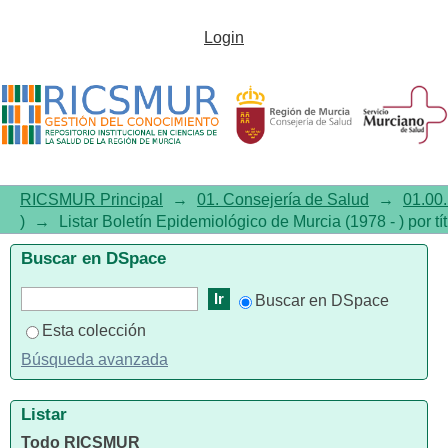
Listar Boletín Epidemiológico
Login
de Murcia (1978 - ) por título
RICSMUR Principal
→
01. Consejería de Salud
→
01.00.
)
→
Listar Boletín Epidemiológico de Murcia (1978 - ) por tí
Buscar en DSpace
Buscar en DSpace
Esta colección
Búsqueda avanzada
Listar
Todo RICSMUR