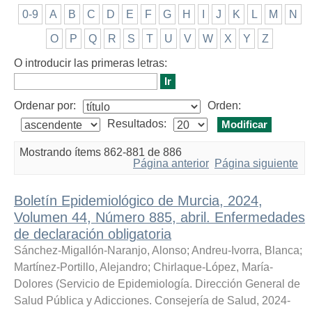
0-9
A
B
C
D
E
F
G
H
I
J
K
L
M
N
O
P
Q
R
S
T
U
V
W
X
Y
Z
O introducir las primeras letras:
Ordenar por:
Orden:
Resultados:
Mostrando ítems 862-881 de 886
Página anterior
Página siguiente
Boletín Epidemiológico de Murcia, 2024,
Volumen 44, Número 885, abril. Enfermedades
de declaración obligatoria
Sánchez-Migallón-Naranjo, Alonso
;
Andreu-Ivorra, Blanca
;
Martínez-Portillo, Alejandro
;
Chirlaque-López, María-
Dolores
(
Servicio de Epidemiología. Dirección General de
Salud Pública y Adicciones. Consejería de Salud
,
2024-