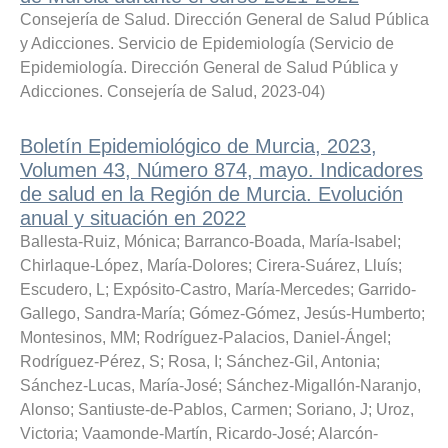
Consejería de Salud. Dirección General de Salud Pública
y Adicciones. Servicio de Epidemiología
(
Servicio de
Epidemiología. Dirección General de Salud Pública y
Adicciones. Consejería de Salud
,
2023-04
)
Boletín Epidemiológico de Murcia, 2023,
Volumen 43, Número 874, mayo. Indicadores
de salud en la Región de Murcia. Evolución
anual y situación en 2022
Ballesta-Ruiz, Mónica
;
Barranco-Boada, María-Isabel
;
Chirlaque-López, María-Dolores
;
Cirera-Suárez, Lluís
;
Escudero, L
;
Expósito-Castro, María-Mercedes
;
Garrido-
Gallego, Sandra-María
;
Gómez-Gómez, Jesús-Humberto
;
Montesinos, MM
;
Rodríguez-Palacios, Daniel-Ángel
;
Rodríguez-Pérez, S
;
Rosa, I
;
Sánchez-Gil, Antonia
;
Sánchez-Lucas, María-José
;
Sánchez-Migallón-Naranjo,
Alonso
;
Santiuste-de-Pablos, Carmen
;
Soriano, J
;
Uroz,
Victoria
;
Vaamonde-Martín, Ricardo-José
;
Alarcón-