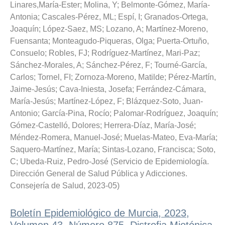
Linares,María-Ester
;
Molina, Y
;
Belmonte-Gómez, María-
Antonia
;
Cascales-Pérez, ML
;
Espí, I
;
Granados-Ortega,
Joaquín
;
López-Saez, MS
;
Lozano, A
;
Martínez-Moreno,
Fuensanta
;
Monteagudo-Piqueras, Olga
;
Puerta-Ortuño,
Consuelo
;
Robles, FJ
;
Rodríguez-Martínez, Mari-Paz
;
Sánchez-Morales, A
;
Sánchez-Pérez, F
;
Tourné-García,
Carlos
;
Tornel, FI
;
Zornoza-Moreno, Matilde
;
Pérez-Martín,
Jaime-Jesús
;
Cava-Iniesta, Josefa
;
Ferrández-Cámara,
María-Jesús
;
Martínez-López, F
;
Blázquez-Soto, Juan-
Antonio
;
García-Pina, Rocío
;
Palomar-Rodríguez, Joaquín
;
Gómez-Castelló, Dolores
;
Herrera-Díaz, María-José
;
Méndez-Romera, Manuel-José
;
Muelas-Mateo, Eva-María
;
Saquero-Martínez, María
;
Sintas-Lozano, Francisca
;
Soto,
C
;
Ubeda-Ruiz, Pedro-José
(
Servicio de Epidemiología.
Dirección General de Salud Pública y Adicciones.
Consejería de Salud
,
2023-05
)
Boletín Epidemiológico de Murcia, 2023,
Volumen 43, Número 875. Distrofia Miotónica