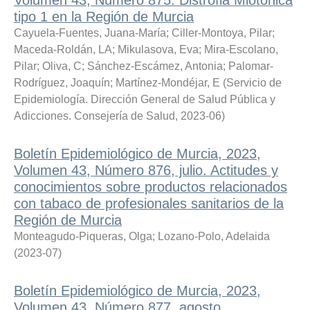
tipo 1 en la Región de Murcia
Cayuela-Fuentes, Juana-María
;
Ciller-Montoya, Pilar
;
Maceda-Roldán, LA
;
Mikulasova, Eva
;
Mira-Escolano,
Pilar
;
Oliva, C
;
Sánchez-Escámez, Antonia
;
Palomar-
Rodríguez, Joaquín
;
Martínez-Mondéjar, E
(
Servicio de
Epidemiología. Dirección General de Salud Pública y
Adicciones. Consejería de Salud
,
2023-06
)
Boletín Epidemiológico de Murcia, 2023,
Volumen 43, Número 876, julio. Actitudes y
conocimientos sobre productos relacionados
con tabaco de profesionales sanitarios de la
Región de Murcia
Monteagudo-Piqueras, Olga
;
Lozano-Polo, Adelaida
(
2023-07
)
Boletín Epidemiológico de Murcia, 2023,
Volumen 43, Número 877, agosto.