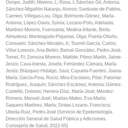
Ovispo, Judith
;
Moreno, L
;
Rosa, I
;
Sánchez-Gil, Antonia
;
Sánchez-Migallón-Naranjo, Alonso
;
Santiuste-de-Pablos,
Carmen
;
Villegas-Lou, Olga
;
Belmonte-Gómez, María-
Antonia
;
López-Davis, Sylvia
;
Lozano-Polo, Adelaida
;
Martínez-Moreno, Fuensanta
;
Medina-Infante, Berta-
Almudena
;
Monteagudo-Piqueras, Olga
;
Puerta-Ortuño,
Consuelo
;
Sánchez-Morales, A
;
Tourné-García, Carlos
;
Villar-Lorenzo, Ana-Belén
;
Bernal-González, Pedro-José
;
Tornel, FI
;
Zornoza-Moreno, Matilde
;
Pérez-Martín, Jaime-
Jesús
;
Cava-Iniesta, Josefa
;
Ferrández-Cámara, María-
Jesús
;
Blázquez-Hidalgo, Sara
;
Cayuela-Fuentes, Juana-
María
;
García-Pina, Rocío
;
Mira-Escolano, Pilar
;
Palomar-
Rodríguez, Joaquín
;
Sánchez-Escámez, Antonia
;
Gómez-
Castelló, Dolores
;
Herrera-Díaz, María-José
;
Méndez-
Romera, Manuel-José
;
Muelas-Mateo, Eva-María
;
Saquero-Martínez, María
;
Sintas-Lozano, Francisca
;
Ubeda-Ruiz, Pedro-José
(
Servicio de Epidemiología.
Dirección General de Salud Pública y Adicciones.
Consejería de Salud
,
2022-05
)