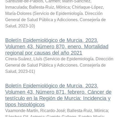
Santiuste-de-Pablos, Carmen
;
Marín-Sánchez,
Inmaculada
;
Ballesta-Ruiz, Mónica
;
Chirlaque-López,
María-Dolores
(
Servicio de Epidemiología. Dirección
General de Salud Pública y Adicciones. Consejería de
Salud
,
2023-10
)
Boletín Epidemiológico de Murcia, 2023,
Volumen 43, Número 870, enero. Mortalidad
regional por causas del año 2021
Cirera-Suárez, Lluís
(
Servicio de Epidemiología. Dirección
General de Salud Pública y Adicciones. Consejería de
Salud
,
2023-01
)
Boletín Epidemiológico de Murcia, 2023,
Volumen 43, Número 871, febrero. Cáncer de
testículo en la Región de Murcia: Incidencia y
tipos histológicos
Vaamonde-Martín, Ricardo-José
;
Ballesta-Ruiz, Mónica
;
Sánchez-Gil, Antonia
;
Garrido-Gallego, Sandra-María
;