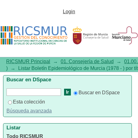
Listar Boletín Epidemiológico
Login
de Murcia (1978 - ) por título
RICSMUR Principal
→
01. Consejería de Salud
→
01.00.
)
→
Listar Boletín Epidemiológico de Murcia (1978 - ) por tí
Buscar en DSpace
Buscar en DSpace
Esta colección
Búsqueda avanzada
Listar
Todo RICSMUR