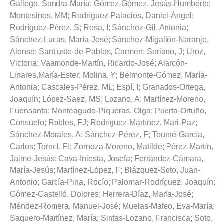
Gallego, Sandra-María
;
Gómez-Gómez, Jesús-Humberto
;
Montesinos, MM
;
Rodríguez-Palacios, Daniel-Ángel
;
Rodríguez-Pérez, S
;
Rosa, I
;
Sánchez-Gil, Antonia
;
Sánchez-Lucas, María-José
;
Sánchez-Migallón-Naranjo,
Alonso
;
Santiuste-de-Pablos, Carmen
;
Soriano, J
;
Uroz,
Victoria
;
Vaamonde-Martín, Ricardo-José
;
Alarcón-
Linares,María-Ester
;
Molina, Y
;
Belmonte-Gómez, María-
Antonia
;
Cascales-Pérez, ML
;
Espí, I
;
Granados-Ortega,
Joaquín
;
López-Saez, MS
;
Lozano, A
;
Martínez-Moreno,
Fuensanta
;
Monteagudo-Piqueras, Olga
;
Puerta-Ortuño,
Consuelo
;
Robles, FJ
;
Rodríguez-Martínez, Mari-Paz
;
Sánchez-Morales, A
;
Sánchez-Pérez, F
;
Tourné-García,
Carlos
;
Tornel, FI
;
Zornoza-Moreno, Matilde
;
Pérez-Martín,
Jaime-Jesús
;
Cava-Iniesta, Josefa
;
Ferrández-Cámara,
María-Jesús
;
Martínez-López, F
;
Blázquez-Soto, Juan-
Antonio
;
García-Pina, Rocío
;
Palomar-Rodríguez, Joaquín
;
Gómez-Castelló, Dolores
;
Herrera-Díaz, María-José
;
Méndez-Romera, Manuel-José
;
Muelas-Mateo, Eva-María
;
Saquero-Martínez, María
;
Sintas-Lozano, Francisca
;
Soto,