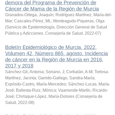
demora del Programa de Prevención de
Cáncer de Mama de la Región de Murcia
Granados-Ortega, Joaquín
;
Rodríguez-Martínez, María-del-
Mar
;
Cascales-Pérez, ML
;
Monteagudo-Piqueras, Olga
(
Servicio de Epidemiología. Dirección General de Salud
Pública y Adicciones. Consejería de Salud
,
2022-07
)
Boletín Epidemiológico de Murcia, 2022,
Volumen 42, Número 865, agosto. Incidencia
de cáncer en la Región de Murcia en 2016,
2017 y 2018
Sánchez-Gil, Antonia
;
Soriano, J
;
Corbalán, A-M
;
Tortosa-
Martínez, Jacinta
;
Garrido-Gallego, Sandra-María
;
Expósito-Castro, María-Mercedes
;
Sánchez-Lucas, María-
José
;
Ballesta-Ruiz, Mónica
;
Vaamonde-Martín, Ricardo-
José
;
Chirlaque-López, María-Dolores
(
Consejería de
Salud
,
2022-08
)