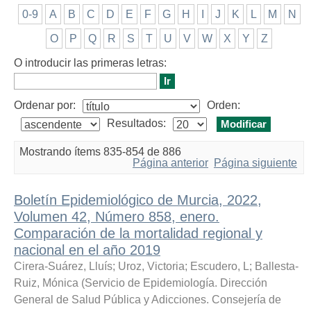
0-9
A
B
C
D
E
F
G
H
I
J
K
L
M
N
O
P
Q
R
S
T
U
V
W
X
Y
Z
O introducir las primeras letras:
Ordenar por:
Orden:
Resultados:
Mostrando ítems 835-854 de 886
Página anterior
Página siguiente
Boletín Epidemiológico de Murcia, 2022,
Volumen 42, Número 858, enero.
Comparación de la mortalidad regional y
nacional en el año 2019
Cirera-Suárez, Lluís
;
Uroz, Victoria
;
Escudero, L
;
Ballesta-
Ruiz, Mónica
(
Servicio de Epidemiología. Dirección
General de Salud Pública y Adicciones. Consejería de