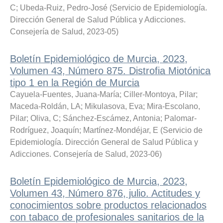
C
;
Ubeda-Ruiz, Pedro-José
(
Servicio de Epidemiología.
Dirección General de Salud Pública y Adicciones.
Consejería de Salud
,
2023-05
)
Boletín Epidemiológico de Murcia, 2023,
Volumen 43, Número 875. Distrofia Miotónica
tipo 1 en la Región de Murcia
Cayuela-Fuentes, Juana-María
;
Ciller-Montoya, Pilar
;
Maceda-Roldán, LA
;
Mikulasova, Eva
;
Mira-Escolano,
Pilar
;
Oliva, C
;
Sánchez-Escámez, Antonia
;
Palomar-
Rodríguez, Joaquín
;
Martínez-Mondéjar, E
(
Servicio de
Epidemiología. Dirección General de Salud Pública y
Adicciones. Consejería de Salud
,
2023-06
)
Boletín Epidemiológico de Murcia, 2023,
Volumen 43, Número 876, julio. Actitudes y
conocimientos sobre productos relacionados
con tabaco de profesionales sanitarios de la