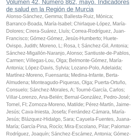
Volumen 42, Número 862, mayo. Indicadores
de salud en la Región de Murcia
Alonso-Sánchez, Gemma
;
Ballesta-Ruiz, Mónica
;
Barranco-Boada, María-Isabel
;
Chirlaque-López, María-
Dolores
;
Cirera-Suárez, Lluís
;
Correa-Rodríguez, Juan-
Francisco
;
Gómez-Gómez, Jesús-Humberto
;
Huete-
Ovispo, Judith
;
Moreno, L
;
Rosa, I
;
Sánchez-Gil, Antonia
;
Sánchez-Migallón-Naranjo, Alonso
;
Santiuste-de-Pablos,
Carmen
;
Villegas-Lou, Olga
;
Belmonte-Gómez, María-
Antonia
;
López-Davis, Sylvia
;
Lozano-Polo, Adelaida
;
Martínez-Moreno, Fuensanta
;
Medina-Infante, Berta-
Almudena
;
Monteagudo-Piqueras, Olga
;
Puerta-Ortuño,
Consuelo
;
Sánchez-Morales, A
;
Tourné-García, Carlos
;
Villar-Lorenzo, Ana-Belén
;
Bernal-González, Pedro-José
;
Tornel, FI
;
Zornoza-Moreno, Matilde
;
Pérez-Martín, Jaime-
Jesús
;
Cava-Iniesta, Josefa
;
Ferrández-Cámara, María-
Jesús
;
Blázquez-Hidalgo, Sara
;
Cayuela-Fuentes, Juana-
María
;
García-Pina, Rocío
;
Mira-Escolano, Pilar
;
Palomar-
Rodríguez, Joaquín
;
Sánchez-Escámez, Antonia
;
Gómez-