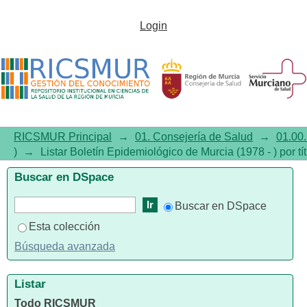
Listar Boletín Epidemiológico
Login
de Murcia (1978 - ) por título
RICSMUR Principal
→
01. Consejería de Salud
→
01.00.
)
→
Listar Boletín Epidemiológico de Murcia (1978 - ) por tí
Buscar en DSpace
Buscar en DSpace
Esta colección
Búsqueda avanzada
Listar
Todo RICSMUR