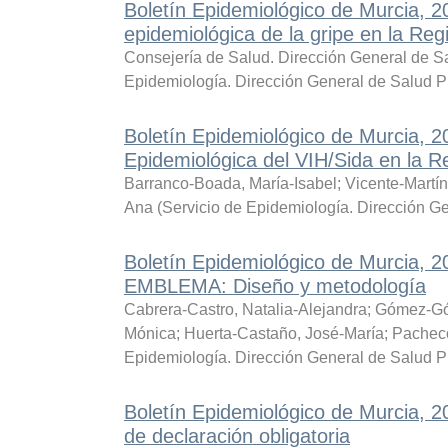
Boletín Epidemiológico de Murcia, 2
epidemiológica de la gripe en la Reg
Consejería de Salud. Dirección General de Sa
Epidemiología. Dirección General de Salud P
Boletín Epidemiológico de Murcia, 2
Epidemiológica del VIH/Sida en la R
Barranco-Boada, María-Isabel
;
Vicente-Martí
Ana
(
Servicio de Epidemiología. Dirección G
Boletín Epidemiológico de Murcia, 
EMBLEMA: Diseño y metodología
Cabrera-Castro, Natalia-Alejandra
;
Gómez-Gó
Mónica
;
Huerta-Castaño, José-María
;
Pacheco
Epidemiología. Dirección General de Salud P
Boletín Epidemiológico de Murcia,
de declaración obligatoria