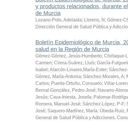
y productos relacionados, durante 
de Murcia
Lozano-Polo, Adelaida
;
Llorens, N
;
Gómez-Ch
Dirección General de Salud Pública y Adicci
Boletín Epidemiológico de Murcia, 
salud en la Región de Murcia
Gómez-Gómez, Jesús-Humberto
;
Chirlaque-L
Carmen
;
Cirera-Suárez, Lluís
;
García-Fulguei
Isabel
;
Alarcón-Linares,María-Ester
;
Sánchez-
Gómez, María-Antonia
;
Sánchez-Morales, A
;
Carlos
;
Puerta-Ortuño, Consuelo
;
Villar-Lore
Bernal-González, Pedro-José
;
Navarro-Alons
Jesús
;
Cava-Iniesta, Josefa
;
Palomar-Rodrígu
Romera, Manuel-José
;
Sánchez-López, P-F
;
José
;
Saquero-Martínez, María
;
Úbeda-Ruiz, 
General de Salud Pública y Adicciones. Cons