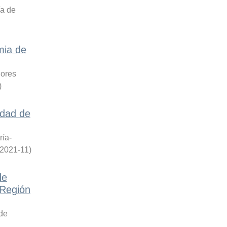
ía de
mia de
lores
)
idad de
ría-
2021-11
)
de
 Región
 de