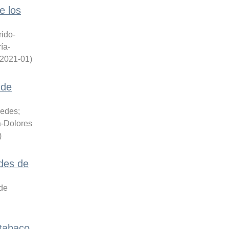
e los
rido-
ía-
2021-01
)
 de
cedes
;
a-Dolores
)
des de
 de
 tabaco