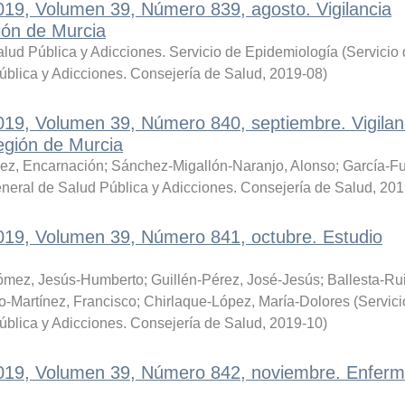
019, Volumen 39, Número 839, agosto. Vigilancia
ión de Murcia
lud Pública y Adicciones. Servicio de Epidemiología
(
Servicio
ública y Adicciones. Consejería de Salud
,
2019-08
)
019, Volumen 39, Número 840, septiembre. Vigilan
egión de Murcia
nez, Encarnación
;
Sánchez-Migallón-Naranjo, Alonso
;
García-Fu
eneral de Salud Pública y Adicciones. Consejería de Salud
,
201
2019, Volumen 39, Número 841, octubre. Estudio
mez, Jesús-Humberto
;
Guillén-Pérez, José-Jesús
;
Ballesta-Rui
-Martínez, Francisco
;
Chirlaque-López, María-Dolores
(
Servici
ública y Adicciones. Consejería de Salud
,
2019-10
)
 2019, Volumen 39, Número 842, noviembre. Enfer