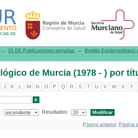
co de Murcia (1978 - ) por título
→
01.00. Publicaciones seriadas
→
Boletín Epidemiológico d
ógico de Murcia (1978 - ) por tít
J
K
L
M
N
O
P
Q
R
S
T
U
V
W
X
Y
:
Resultados:
Página anterior
Página s