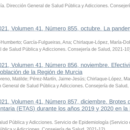
ía. Dirección General de Salud Pública y Adicciones. Consejer
2021, Volumen 41, Número 855, octubre. La pande
-Humberto
;
García-Fulgueiras, Ana
;
Chirlaque-López, María-Do
l de Salud Pública y Adicciones. Consejería de Salud
,
2021-10
2021, Volumen 41, Número 856, noviembre. Efectiv
oblación de la Región de Murcia
reno, Matilde
;
Pérez-Martín, Jaime-Jesús
;
Chirlaque-López, Ma
n General de Salud Pública y Adicciones. Consejería de Salud
,
2021, Volumen 41, Número 857, diciembre. Brotes 
taria (ETAS) durante los años 2019 y 2020 en la
lud Pública y Adicciones. Servicio de Epidemiología
(
Servicio
ública y Adicciones. Consejería de Salud
,
2021-12
)