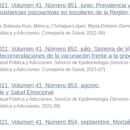
021, Volumen 41, Número 851, junio. Prevalencia 
ustancias psicoactivas en escolares de la Región
o
;
Ballesta-Ruiz, Mónica
;
Chirlaque-López, María-Dolores
(
Serv
ública y Adicciones. Consejería de Salud
,
2021-06
)
021, Volumen 41, Número 852, julio. Sistema de Vi
Recomendaciones de la vacunación frente a la grip
lud Pública y Adicciones. Servicio de Epidemiología
(
Servicio
ública y Adicciones. Consejería de Salud
,
2021-07
)
2021, Volumen 41, Número 853, agosto.
le y Salud Emocional
lud Pública y Adicciones. Servicio de Epidemiología
(
Servicio
ública y Adicciones
,
2021-08
)
2021, Volumen 41, Número 854, septiembre. Mortal