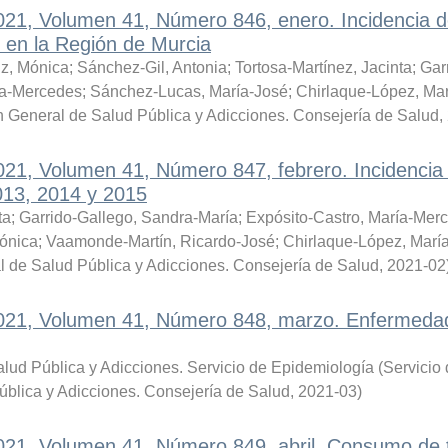
021, Volumen 41, Número 846, enero. Incidencia d
l en la Región de Murcia
iz, Mónica
;
Sánchez-Gil, Antonia
;
Tortosa-Martínez, Jacinta
;
Gar
ía-Mercedes
;
Sánchez-Lucas, María-José
;
Chirlaque-López, Mar
n General de Salud Pública y Adicciones. Consejería de Salud
,
021, Volumen 41, Número 847, febrero. Incidencia
013, 2014 y 2015
ta
;
Garrido-Gallego, Sandra-María
;
Expósito-Castro, María-Mer
Mónica
;
Vaamonde-Martín, Ricardo-José
;
Chirlaque-López, Marí
l de Salud Pública y Adicciones. Consejería de Salud
,
2021-02
 2021, Volumen 41, Número 848, marzo. Enfermeda
lud Pública y Adicciones. Servicio de Epidemiología
(
Servicio
ública y Adicciones. Consejería de Salud
,
2021-03
)
2021, Volumen 41, Número 849, abril. Consumo de