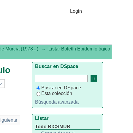
Login
e Murcia (1978 - )
→
Listar Boletín Epidemiológico
Buscar en DSpace
ulo
Z
Buscar en DSpace
Esta colección
Búsqueda avanzada
Listar
iguiente
Todo RICSMUR