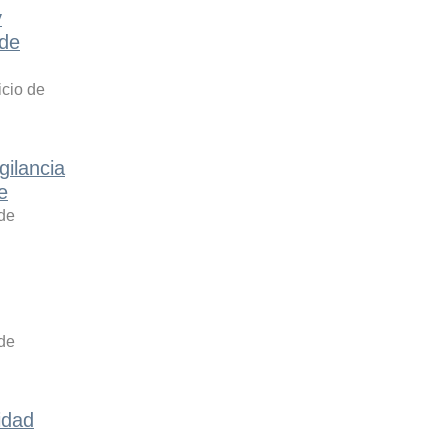
y
 de
icio de
gilancia
e
 de
 de
idad