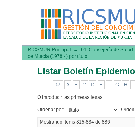
Listar Boletín Epidemiológi
RICSMUR Principal
→
01. Consejería de Salud
de Murcia (1978 - ) por título
Listar Boletín Epidemiol
0-9
A
B
C
D
E
F
G
H
I
O introducir las primeras letras:
Ordenar por:
Orden
Mostrando ítems 815-834 de 886