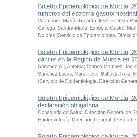
Boletín Epidemiológico de Murcia, 2
tumores del estroma gastrointestina
Vaamonde-Martín, Ricardo-José
;
Ballesta-Ru
Gallego, Sandra-María
;
Expósito-Castro, Mar
Dolores
(
Servicio de Epidemiología. Direcció
Boletín Epidemiológico de Murcia, 2
cáncer en la Región de Murcia en 2
Sánchez-Gil, Antonia
;
Tortosa-Martínez, Jacin
Sánchez-Lucas, María-José
;
Ballesta-Ruiz, 
(
Servicio de Epidemiología. Dirección Genera
Boletín Epidemiológico de Murcia,
declaración obligatoria
Consejería de Salud. Dirección General de Sa
Epidemiología. Dirección General de Salud P
Boletín Epidemiológico de Murcia, 