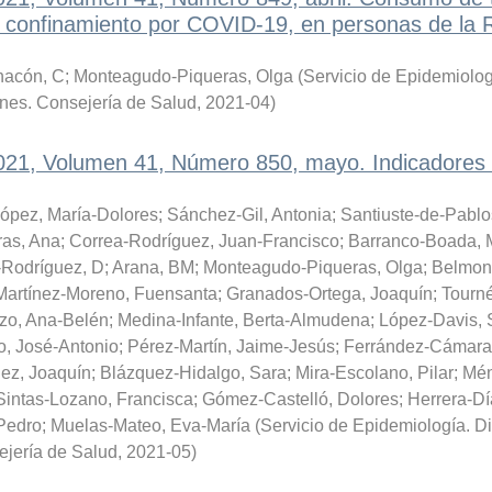
el confinamiento por COVID-19, en personas de la 
acón, C
;
Monteagudo-Piqueras, Olga
(
Servicio de Epidemiolog
ones. Consejería de Salud
,
2021-04
)
2021, Volumen 41, Número 850, mayo. Indicadores
ópez, María-Dolores
;
Sánchez-Gil, Antonia
;
Santiuste-de-Pablo
ras, Ana
;
Correa-Rodríguez, Juan-Francisco
;
Barranco-Boada, 
Rodríguez, D
;
Arana, BM
;
Monteagudo-Piqueras, Olga
;
Belmon
Martínez-Moreno, Fuensanta
;
Granados-Ortega, Joaquín
;
Tourné
nzo, Ana-Belén
;
Medina-Infante, Berta-Almudena
;
López-Davis, 
o, José-Antonio
;
Pérez-Martín, Jaime-Jesús
;
Ferrández-Cámara,
ez, Joaquín
;
Blázquez-Hidalgo, Sara
;
Mira-Escolano, Pilar
;
Mén
Sintas-Lozano, Francisca
;
Gómez-Castelló, Dolores
;
Herrera-Dí
Pedro
;
Muelas-Mateo, Eva-María
(
Servicio de Epidemiología. D
ejería de Salud
,
2021-05
)