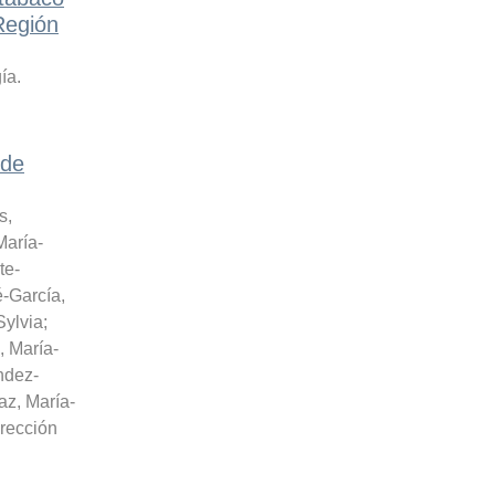
Región
ía.
 de
s,
María-
te-
-García,
Sylvia
;
 María-
dez-
az, María-
irección