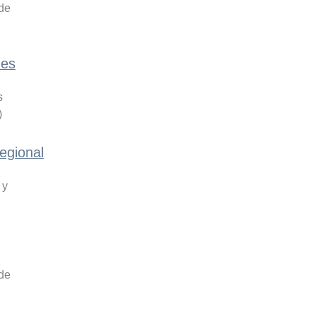
 de
nes
s
)
egional
 y
 de