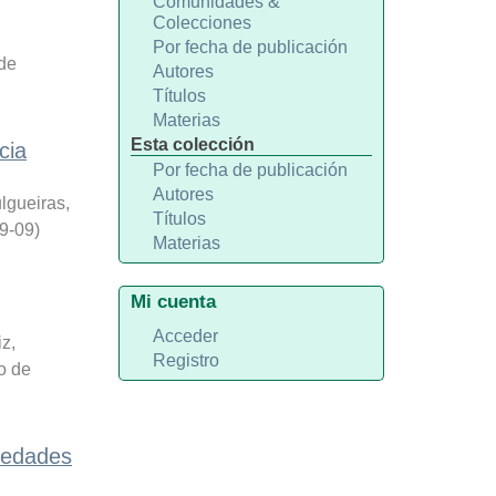
Comunidades &
Colecciones
Por fecha de publicación
 de
Autores
Títulos
Materias
Esta colección
cia
Por fecha de publicación
Autores
lgueiras,
Títulos
9-09
)
Materias
Mi cuenta
Acceder
z,
Registro
o de
medades