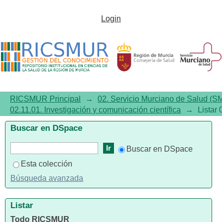
Listar 02.11.01. Investigación y
Login
comunicación científica por
autor "León-Muñoz, Vicente-J"
RICSMUR Principal
→
02. Servicio Murciano de Salud (S
02.11.01. Investigación y comunicación científica
→
Listar 
Buscar en DSpace
Buscar en DSpace
Esta colección
Búsqueda avanzada
Listar
Todo RICSMUR