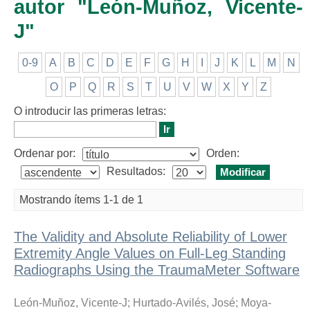
autor "León-Muñoz, Vicente-
J"
0-9
A
B
C
D
E
F
G
H
I
J
K
L
M
N
O
P
Q
R
S
T
U
V
W
X
Y
Z
O introducir las primeras letras:
Ordenar por:
Orden:
Resultados:
Mostrando ítems 1-1 de 1
The Validity and Absolute Reliability of Lower
Extremity Angle Values on Full-Leg Standing
Radiographs Using the TraumaMeter Software
León-Muñoz, Vicente-J
;
Hurtado-Avilés, José
;
Moya-