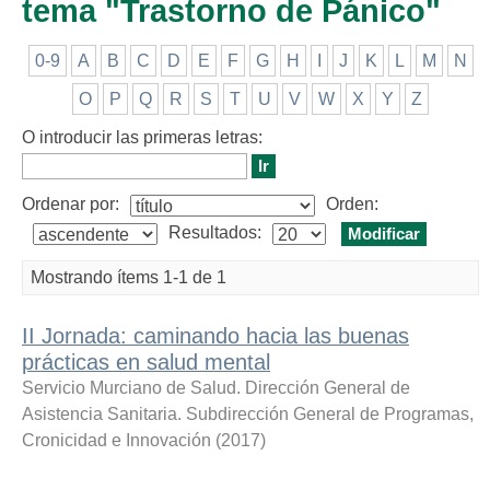
tema "Trastorno de Pánico"
0-9
A
B
C
D
E
F
G
H
I
J
K
L
M
N
O
P
Q
R
S
T
U
V
W
X
Y
Z
O introducir las primeras letras:
Ordenar por:
Orden:
Resultados:
Mostrando ítems 1-1 de 1
II Jornada: caminando hacia las buenas
prácticas en salud mental
Servicio Murciano de Salud. Dirección General de
Asistencia Sanitaria. Subdirección General de Programas,
Cronicidad e Innovación
(
2017
)