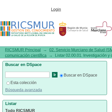
Listar02.00.01. Investigación y
Login
comunicación científica por
tema "Trastorno de Pánico"
RICSMUR Principal
→
02. Servicio Murciano de Salud (S
comunicación científica
→
Listar 02.00.01. Investigación y
Buscar en DSpace
Buscar en DSpace
Esta colección
Búsqueda avanzada
Listar
Todo RICSMUR