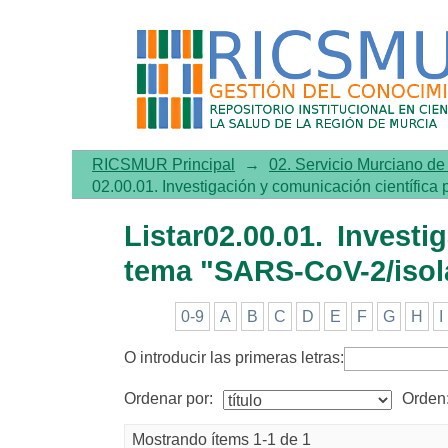
Listar02.00.01. Investi
2/isolation & purification"
RICSMUR Principal
→
02. Servicio Murciano d
02.00.01. Investigación y comunicación científica 
Listar02.00.01. Invest
tema "SARS-CoV-2/isola
0-9
A
B
C
D
E
F
G
H
I
O introducir las primeras letras:
Ordenar por:
Orden
Mostrando ítems 1-1 de 1