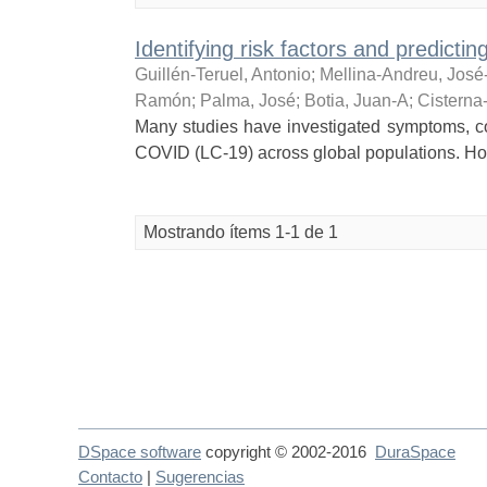
Identifying risk factors and predict
Guillén-Teruel, Antonio
;
Mellina-Andreu, José
Ramón
;
Palma, José
;
Botia, Juan-A
;
Cisterna
Many studies have investigated symptoms, com
COVID (LC-19) across global populations. How
Mostrando ítems 1-1 de 1
DSpace software
copyright © 2002-2016
DuraSpace
Contacto
|
Sugerencias