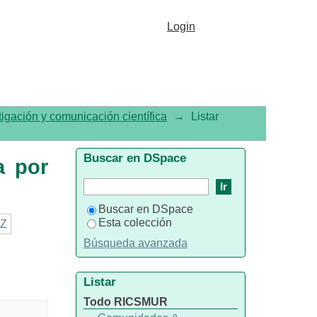
fica por tema "SARS-CoV-
Login
tigación y comunicación científica
→
Listar
Buscar en DSpace
a por
Buscar en DSpace
Esta colección
Z
Búsqueda avanzada
Listar
Todo RICSMUR