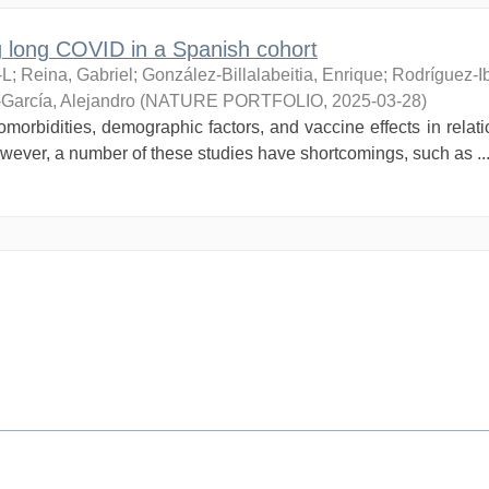
ing long COVID in a Spanish cohort
-L
;
Reina, Gabriel
;
González-Billalabeitia, Enrique
;
Rodríguez-Ib
-García, Alejandro
(
NATURE PORTFOLIO
,
2025-03-28
)
orbidities, demographic factors, and vaccine effects in relati
ever, a number of these studies have shortcomings, such as ..