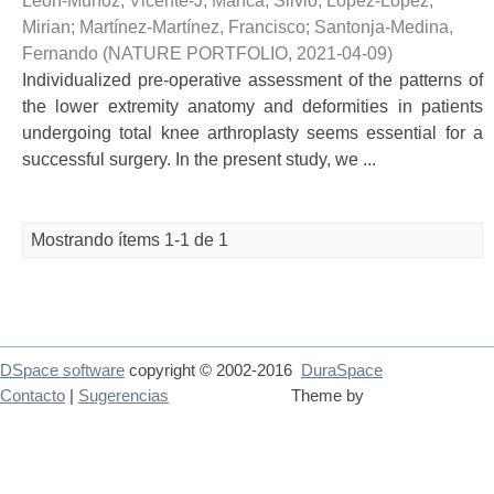
León-Muñoz, Vicente-J
;
Manca, Silvio
;
López-López,
Mirian
;
Martínez-Martínez, Francisco
;
Santonja-Medina,
Fernando
(
NATURE PORTFOLIO
,
2021-04-09
)
Individualized pre-operative assessment of the patterns of
the lower extremity anatomy and deformities in patients
undergoing total knee arthroplasty seems essential for a
successful surgery. In the present study, we ...
Mostrando ítems 1-1 de 1
DSpace software
copyright © 2002-2016
DuraSpace
Contacto
|
Sugerencias
Theme by