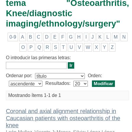
tema "Osteoarthritis,
Knee/diagnostic
imaging/ethnology/surgery"
0-9
A
B
C
D
E
F
G
H
I
J
K
L
M
N
O
P
Q
R
S
T
U
V
W
X
Y
Z
O introducir las primeras letras:
Ordenar por:
Orden:
Resultados:
Mostrando ítems 1-1 de 1
Coronal and axial alignment relationship in
Caucasian patients with osteoarthritis of the
knee