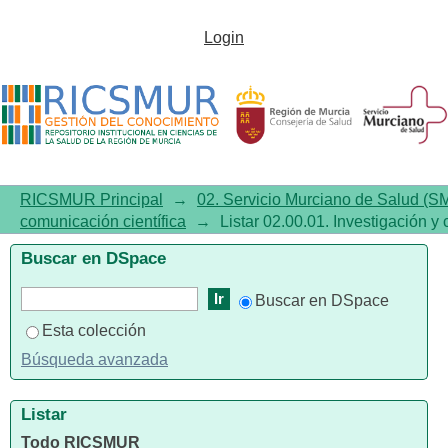
Listar02.00.01. Investigación y
Login
comunicación científica por
tema "Osteoarthritis,
Knee/diagnostic
imaging/ethnology/surgery"
RICSMUR Principal
→
02. Servicio Murciano de Salud (S
comunicación científica
→
Listar 02.00.01. Investigación y
Buscar en DSpace
Buscar en DSpace
Esta colección
Búsqueda avanzada
Listar
Todo RICSMUR