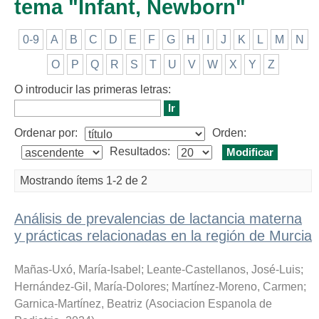
tema "Infant, Newborn"
0-9
A
B
C
D
E
F
G
H
I
J
K
L
M
N
O
P
Q
R
S
T
U
V
W
X
Y
Z
O introducir las primeras letras:
Ordenar por:
Orden:
Resultados:
Mostrando ítems 1-2 de 2
Análisis de prevalencias de lactancia materna
y prácticas relacionadas en la región de Murcia
Mañas-Uxó, María-Isabel
;
Leante-Castellanos, José-Luis
;
Hernández-Gil, María-Dolores
;
Martínez-Moreno, Carmen
;
Garnica-Martínez, Beatriz
(
Asociacion Espanola de