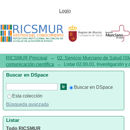
Listar02.00.01. Investigación y
Login
comunicación científica por
tema "Infant, Newborn"
RICSMUR Principal
→
02. Servicio Murciano de Salud (S
comunicación científica
→
Listar 02.00.01. Investigación y
Buscar en DSpace
Buscar en DSpace
Esta colección
Búsqueda avanzada
Listar
Todo RICSMUR