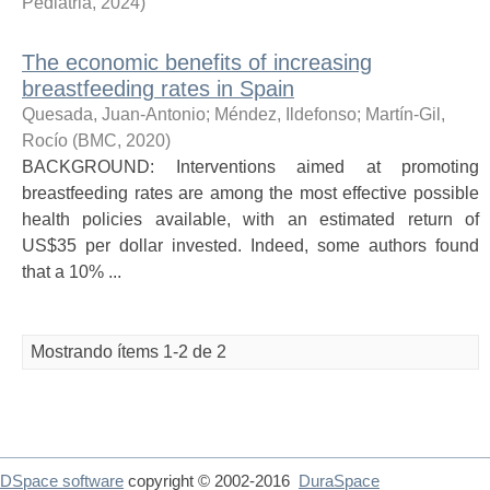
Pediatria
,
2024
)
The economic benefits of increasing
breastfeeding rates in Spain
Quesada, Juan-Antonio
;
Méndez, Ildefonso
;
Martín-Gil,
Rocío
(
BMC
,
2020
)
BACKGROUND: Interventions aimed at promoting
breastfeeding rates are among the most effective possible
health policies available, with an estimated return of
US$35 per dollar invested. Indeed, some authors found
that a 10% ...
Mostrando ítems 1-2 de 2
DSpace software
copyright © 2002-2016
DuraSpace