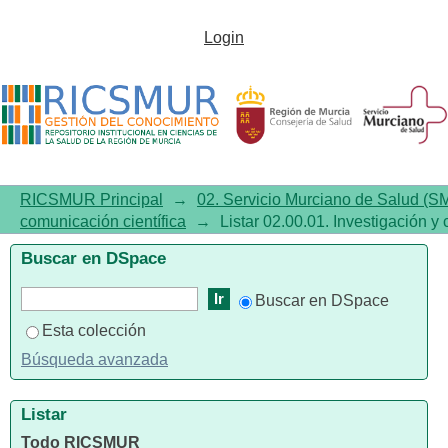
Listar02.00.01. Investigación y
Login
comunicación científica por
tema "Emociones"
RICSMUR Principal
→
02. Servicio Murciano de Salud (S
comunicación científica
→
Listar 02.00.01. Investigación y
Buscar en DSpace
Buscar en DSpace
Esta colección
Búsqueda avanzada
Listar
Todo RICSMUR