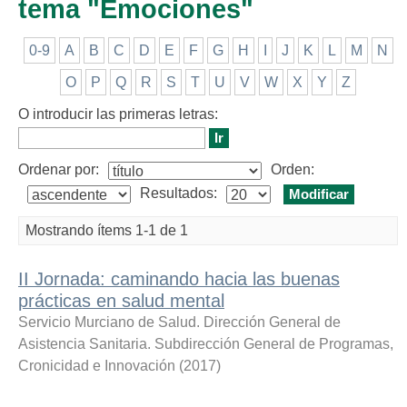
tema "Emociones"
0-9
A
B
C
D
E
F
G
H
I
J
K
L
M
N
O
P
Q
R
S
T
U
V
W
X
Y
Z
O introducir las primeras letras:
Ordenar por:
Orden:
Resultados:
Mostrando ítems 1-1 de 1
II Jornada: caminando hacia las buenas
prácticas en salud mental
Servicio Murciano de Salud. Dirección General de
Asistencia Sanitaria. Subdirección General de Programas,
Cronicidad e Innovación
(
2017
)