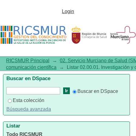
Listar02.00.01. Investigación y
Login
comunicación científica por
tema "Early Diagnosis"
RICSMUR Principal
→
02. Servicio Murciano de Salud (S
comunicación científica
→
Listar 02.00.01. Investigación y
Buscar en DSpace
Buscar en DSpace
Esta colección
Búsqueda avanzada
Listar
Todo RICSMUR