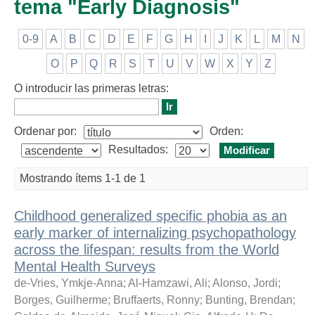
tema "Early Diagnosis"
0-9
A
B
C
D
E
F
G
H
I
J
K
L
M
N
O
P
Q
R
S
T
U
V
W
X
Y
Z
O introducir las primeras letras:
Ordenar por:
Orden:
Resultados:
Mostrando ítems 1-1 de 1
Childhood generalized specific phobia as an
early marker of internalizing psychopathology
across the lifespan: results from the World
Mental Health Surveys
de-Vries, Ymkje-Anna
;
Al-Hamzawi, Ali
;
Alonso, Jordi
;
Borges, Guilherme
;
Bruffaerts, Ronny
;
Bunting, Brendan
;