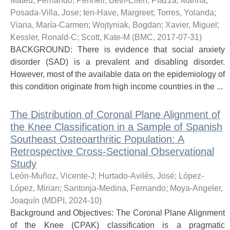
Mateu, Fernando
;
Pennell, Beth-Ellen
;
Piazza, Marina
;
Posada-Villa, Jose
;
ten-Have, Margreet
;
Torres, Yolanda
;
Viana, María-Carmen
;
Wojtyniak, Bogdan
;
Xavier, Miguel
;
Kessler, Ronald-C
;
Scott, Kate-M
(
BMC
,
2017-07-31
)
BACKGROUND: There is evidence that social anxiety
disorder (SAD) is a prevalent and disabling disorder.
However, most of the available data on the epidemiology of
this condition originate from high income countries in the ...
The Distribution of Coronal Plane Alignment of
the Knee Classification in a Sample of Spanish
Southeast Osteoarthritic Population: A
Retrospective Cross-Sectional Observational
Study
León-Muñoz, Vicente-J
;
Hurtado-Avilés, José
;
López-
López, Mirian
;
Santonja-Medina, Fernando
;
Moya-Angeler,
Joaquín
(
MDPI
,
2024-10
)
Background and Objectives: The Coronal Plane Alignment
of the Knee (CPAK) classification is a pragmatic