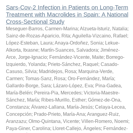
Sars-Cov-2 Infection in Patients on Long-Term
Treatment with Macrolides in Spain: A National
Cross-Sectional Study
Meseguer-Barros, Carmen-Marina
;
Alzueta-Isturiz, Natalia
;
Sainz-de-Rozas-Aparicio, Rita
;
Aguilella-Vizcaino, Rafael
;
López-Esteban, Laura
;
Anaya-Ordoñez, Sonia
;
Lekue-
Alkorta, Itxasne
;
Martín-Suances, Salvadora
;
Jiménez-
Arce, Jorge-Ignacio
;
Fernández-Vicente, Maite
;
Borrego-
Izquierdo, Yolanda
;
Prieto-Sánchez, Raquel
;
Casado-
Casuso, Silvia
;
Madridejos, Rosa
;
Marquina-Verde,
Carmen
;
Tomas-Sanz, Rosa
;
Oro-Fernández, María
;
Gallardo-Borge, Sara
;
Lázaro-López, Eva
;
Pina-Gadea,
María-Belén
;
Pereira-Pia, Mercedes
;
Victoria-Maestre-
Sánchez, María
;
Ribes-Murillo, Esther
;
Gómez-de-Ona,
Constanza
;
Álvarez-Lallana, María-Jesús
;
Celaya-Lecea,
Concepción
;
Prado-Prieto, María-Ana
;
Aranguez-Ruiz,
Aranzazu
;
Olmo-Quintana, Vicente
;
Villen-Romero, Noemi
;
Paya-Giner, Carolina
;
Lloret-Callejo, Ángeles
;
Fernández-