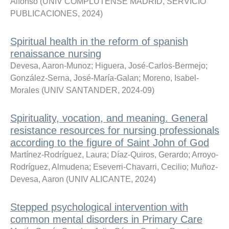
Alfonso
(
UNIV COMPLUTENSE MADRID, SERVICIO
PUBLICACIONES
,
2024
)
Spiritual health in the reform of spanish
renaissance nursing
Devesa, Aaron-Munoz
;
Higuera, José-Carlos-Bermejo
;
González-Serna, José-María-Galan
;
Moreno, Isabel-
Morales
(
UNIV SANTANDER
,
2024-09
)
Spirituality, vocation, and meaning. General
resistance resources for nursing professionals
according to the figure of Saint John of God
Martínez-Rodríguez, Laura
;
Díaz-Quiros, Gerardo
;
Arroyo-
Rodríguez, Almudena
;
Eseverri-Chavarri, Cecilio
;
Muñoz-
Devesa, Aaron
(
UNIV ALICANTE
,
2024
)
Stepped psychological intervention with
common mental disorders in Primary Care