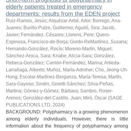
elderly patients treated in emergency
departments: results from the EDEN project
Ruiz-Ramos, Jesús
;
Alquézar-Arbé, Aitor
;
Borrego, Ana-
Juanes
;
Burillo-Putze, Guillermo
;
Aguiló, Sira
;
Jacob,
Javier
;
Fernández, Césareo
;
Llorens, Pere
;
Quero-
Espinosa, Francisco-de-Borja
;
Gordo-ReMartínez, Susana
;
Hernando-González, Rocío
;
Moreno-Martín, Miguel
;
Sánchez-Aroca, Sara
;
Knabe, Alicia-Sara
;
González,
Rebeca-González
;
Carrión-Fernández, Marina
;
Artieda-
Larrañaga, Alberto
;
Muñoz, María-Adroher
;
Cho, Jeong-Uh-
Hong
;
Escolar-Martínez-Berganza, María-Teresa
;
Martín,
Sara-Gayoso
;
Sindin, Goretti-Sánchez
;
Silva-Peñas,
Martina
;
Gómez-y-Gómez, Bárbara
;
Sambro, Roser-
Arenos
;
González-del-Castillo, Juan
;
Miró, Óscar
(
SAGE
PUBLICATIONS LTD
,
2024
)
BACKGROUND: Polypharmacy is a growing phenomenon
among elderly individuals. However, there is little
information about the frequency of polypharmacy among