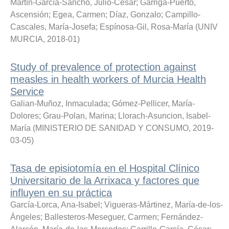
Martín-García-Sancho, Julio-César
;
Garriga-Puerto,
Ascensión
;
Egea, Carmen
;
Díaz, Gonzalo
;
Campillo-
Cascales, María-Josefa
;
Espínosa-Gil, Rosa-María
(
UNIV
MURCIA
,
2018-01
)
Study of prevalence of protection against
measles in health workers of Murcia Health
Service
Galian-Muñoz, Inmaculada
;
Gómez-Pellicer, María-
Dolores
;
Grau-Polan, Marina
;
Llorach-Asuncion, Isabel-
María
(
MINISTERIO DE SANIDAD Y CONSUMO
,
2019-
03-05
)
Tasa de episiotomía en el Hospital Clínico
Universitario de la Arrixaca y factores que
influyen en su práctica
García-Lorca, Ana-Isabel
;
Vigueras-Mártinez, María-de-los-
Ángeles
;
Ballesteros-Meseguer, Carmen
;
Fernández-