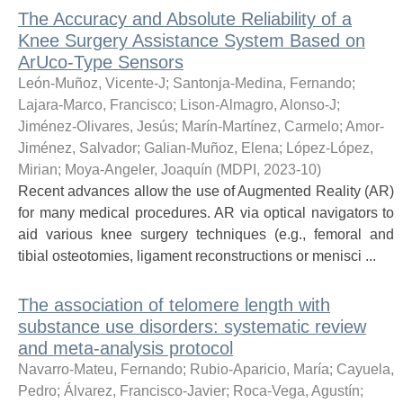
The Accuracy and Absolute Reliability of a
Knee Surgery Assistance System Based on
ArUco-Type Sensors
León-Muñoz, Vicente-J
;
Santonja-Medina, Fernando
;
Lajara-Marco, Francisco
;
Lison-Almagro, Alonso-J
;
Jiménez-Olivares, Jesús
;
Marín-Martínez, Carmelo
;
Amor-
Jiménez, Salvador
;
Galian-Muñoz, Elena
;
López-López,
Mirian
;
Moya-Angeler, Joaquín
(
MDPI
,
2023-10
)
Recent advances allow the use of Augmented Reality (AR)
for many medical procedures. AR via optical navigators to
aid various knee surgery techniques (e.g., femoral and
tibial osteotomies, ligament reconstructions or menisci ...
The association of telomere length with
substance use disorders: systematic review
and meta-analysis protocol
Navarro-Mateu, Fernando
;
Rubio-Aparicio, María
;
Cayuela,
Pedro
;
Álvarez, Francisco-Javier
;
Roca-Vega, Agustín
;