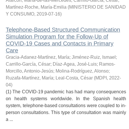
Alarcón, María-de-las-Mercedes
;
Carrillo-García, César
;
Martínez-Roche, María-Emilia
(
MINISTERIO DE SANIDAD
Y CONSUMO
,
2019-07-16
)
Telephone-Based Structured Communication
Simulation Program for the Follow-Up of
COVID-19 Cases and Contacts in Primary
Care
Gracia-Adanez-Martínez, María
;
Jiménez-Ruiz, Ismael
;
Carrillo-García, César
;
Díaz-Agea, José-Luis
;
Ramos-
Morcillo, Antonio-Jesús
;
Molina-Rodríguez, Alonso
;
Ruzafa-Martínez, María
;
Leal-Costa, César
(
MDPI
,
2022-
04
)
(1) The COVID-19 pandemic has had many consequences
on health systems worldwide. In the Spanish health
system, telephone-based consultations were coupled to in-
person consultations. This type of consultation was mainly
a ...