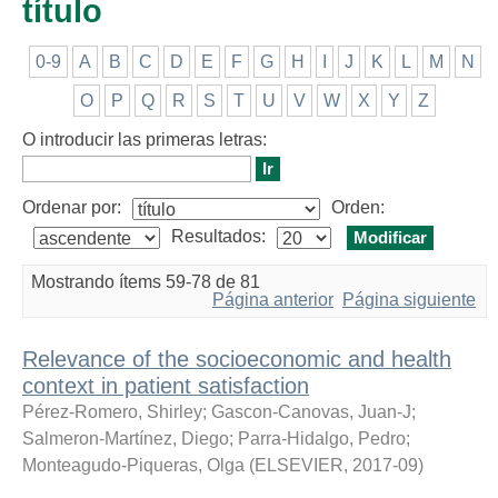
título
0-9
A
B
C
D
E
F
G
H
I
J
K
L
M
N
O
P
Q
R
S
T
U
V
W
X
Y
Z
O introducir las primeras letras:
Ordenar por:
Orden:
Resultados:
Mostrando ítems 59-78 de 81
Página anterior
Página siguiente
Relevance of the socioeconomic and health
context in patient satisfaction
Pérez-Romero, Shirley
;
Gascon-Canovas, Juan-J
;
Salmeron-Martínez, Diego
;
Parra-Hidalgo, Pedro
;
Monteagudo-Piqueras, Olga
(
ELSEVIER
,
2017-09
)