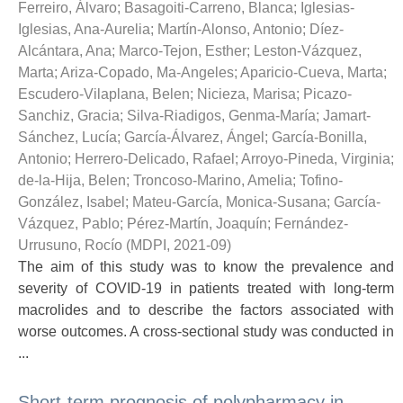
Ferreiro, Álvaro
;
Basagoiti-Carreno, Blanca
;
Iglesias-
Iglesias, Ana-Aurelia
;
Martín-Alonso, Antonio
;
Díez-
Alcántara, Ana
;
Marco-Tejon, Esther
;
Leston-Vázquez,
Marta
;
Ariza-Copado, Ma-Angeles
;
Aparicio-Cueva, Marta
;
Escudero-Vilaplana, Belen
;
Nicieza, Marisa
;
Picazo-
Sanchiz, Gracia
;
Silva-Riadigos, Genma-María
;
Jamart-
Sánchez, Lucía
;
García-Álvarez, Ángel
;
García-Bonilla,
Antonio
;
Herrero-Delicado, Rafael
;
Arroyo-Pineda, Virginia
;
de-la-Hija, Belen
;
Troncoso-Marino, Amelia
;
Tofino-
González, Isabel
;
Mateu-García, Monica-Susana
;
García-
Vázquez, Pablo
;
Pérez-Martín, Joaquín
;
Fernández-
Urrusuno, Rocío
(
MDPI
,
2021-09
)
The aim of this study was to know the prevalence and
severity of COVID-19 in patients treated with long-term
macrolides and to describe the factors associated with
worse outcomes. A cross-sectional study was conducted in
...
Short-term prognosis of polypharmacy in