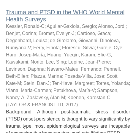
Trauma and PTSD in the WHO World Mental
Health Surveys
Kessler, Ronald-C
;
Aguilar-Gaxiola, Sergio
;
Alonso, Jordi
;
Benjet, Corina
;
Bromet, Evelyn-J
;
Cardoso, Graca
;
Degenhardt, Louisa
;
de-Girolamo, Giovanni
;
Dinolova,
Rumyana-V
;
Ferry, Finola
;
Florescu, Silvia
;
Gureje, Oye
;
Haro, Josep-María
;
Huang, Yueqin
;
Karam, Elie-G
;
Kawakami, Norito
;
Lee, Sing
;
Lepine, Jean-Pierre
;
Levinson, Daphna
;
Navarro-Mateu, Fernando
;
Pennell,
Beth-Ellen
;
Piazza, Marina
;
Posada-Villa, Jose
;
Scott,
Kate-M
;
Stein, Dan-J
;
Ten-Have, Margreet
;
Torres, Yolanda
;
Viana, María-Carmen
;
Petukhova, María-V
;
Sampson,
Nancy-A
;
Zaslavsky, Alan-M
;
Koenen, Karestan-C
(
TAYLOR & FRANCIS LTD
,
2017
)
Background: Although post-traumatic stress disorder
(PTSD) onset-persistence is thought to vary significantly by
trauma type, most epidemiological surveys are incapable