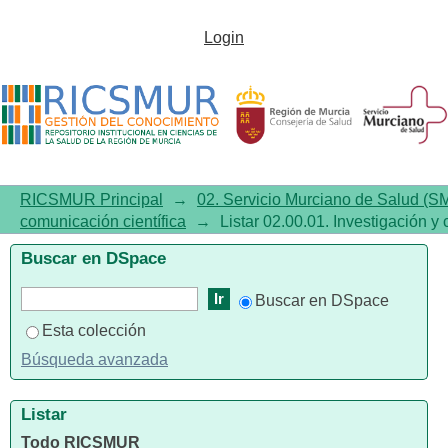
Listar 02.00.01. Investigación y
Login
comunicación científica por
título
RICSMUR Principal
→
02. Servicio Murciano de Salud (S
comunicación científica
→
Listar 02.00.01. Investigación y 
Buscar en DSpace
Buscar en DSpace
Esta colección
Búsqueda avanzada
Listar
Todo RICSMUR