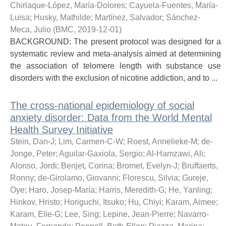
Chirlaque-López, María-Dolores
;
Cayuela-Fuentes, María-
Luisa
;
Husky, Mathilde
;
Martínez, Salvador
;
Sánchez-
Meca, Julio
(
BMC
,
2019-12-01
)
BACKGROUND: The present protocol was designed for a
systematic review and meta-analysis aimed at determining
the association of telomere length with substance use
disorders with the exclusion of nicotine addiction, and to ...
The cross-national epidemiology of social
anxiety disorder: Data from the World Mental
Health Survey Initiative
Stein, Dan-J
;
Lim, Carmen-C-W
;
Roest, Annelieke-M
;
de-
Jonge, Peter
;
Aguilar-Gaxiola, Sergio
;
Al-Hamzawi, Ali
;
Alonso, Jordi
;
Benjet, Corina
;
Bromet, Evelyn-J
;
Bruffaerts,
Ronny
;
de-Girolamo, Giovanni
;
Florescu, Silvia
;
Gureje,
Oye
;
Haro, Josep-María
;
Harris, Meredith-G
;
He, Yanling
;
Hinkov, Hristo
;
Horiguchi, Itsuko
;
Hu, Chiyi
;
Karam, Aimee
;
Karam, Elie-G
;
Lee, Sing
;
Lepine, Jean-Pierre
;
Navarro-