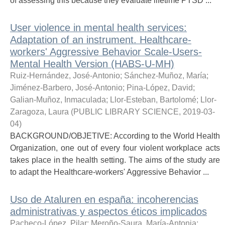
of assessing this because they evaluate lifetime PTSD ...
User violence in mental health services:
Adaptation of an instrument. Healthcare-
workers' Aggressive Behavior Scale-Users-
Mental Health Version (HABS-U-MH)
Ruiz-Hernández, José-Antonio
;
Sánchez-Muñoz, María
;
Jiménez-Barbero, José-Antonio
;
Pina-López, David
;
Galian-Muñoz, Inmaculada
;
Llor-Esteban, Bartolomé
;
Llor-
Zaragoza, Laura
(
PUBLIC LIBRARY SCIENCE
,
2019-03-
04
)
BACKGROUND/OBJETIVE: According to the World Health
Organization, one out of every four violent workplace acts
takes place in the health setting. The aims of the study are
to adapt the Healthcare-workers' Aggressive Behavior ...
Uso de Ataluren en españa: incoherencias
administrativas y aspectos éticos implicados
Pacheco-López, Pilar
;
Meroño-Saura, María-Antonia
;