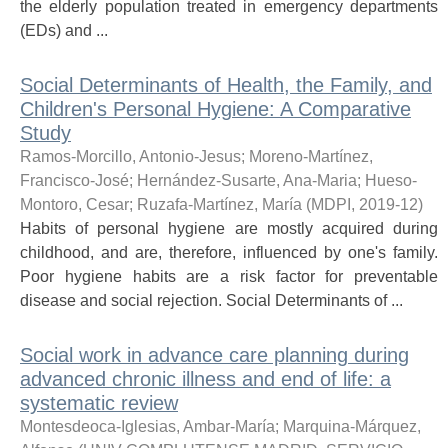
the elderly population treated in emergency departments
(EDs) and ...
Social Determinants of Health, the Family, and
Children's Personal Hygiene: A Comparative
Study
Ramos-Morcillo, Antonio-Jesus
;
Moreno-Martínez,
Francisco-José
;
Hernández-Susarte, Ana-Maria
;
Hueso-
Montoro, Cesar
;
Ruzafa-Martínez, María
(
MDPI
,
2019-12
)
Habits of personal hygiene are mostly acquired during
childhood, and are, therefore, influenced by one's family.
Poor hygiene habits are a risk factor for preventable
disease and social rejection. Social Determinants of ...
Social work in advance care planning during
advanced chronic illness and end of life: a
systematic review
Montesdeoca-Iglesias, Ambar-María
;
Marquina-Márquez,