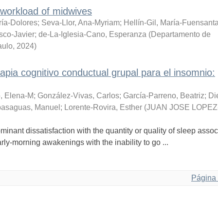
 workload of midwives
ría-Dolores
;
Seva-Llor, Ana-Myriam
;
Hellín-Gil, María-Fuensant
sco-Javier
;
de-La-Iglesia-Cano, Esperanza
(
Departamento de
aulo
,
2024
)
rapia cognitivo conductual grupal para el insomnio:
, Elena-M
;
González-Vivas, Carlos
;
García-Parreno, Beatriz
;
Di
basaguas, Manuel
;
Lorente-Rovira, Esther
(
JUAN JOSE LOPEZ
inant dissatisfaction with the quantity or quality of sleep assoc
early-morning awakenings with the inability to go ...
Página 