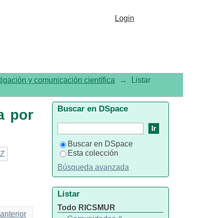
título
Login
tigación y comunicación científica
→
Listar
Buscar en DSpace
a por
Buscar en DSpace
Esta colección
Z
Búsqueda avanzada
Listar
Todo RICSMUR
anterior