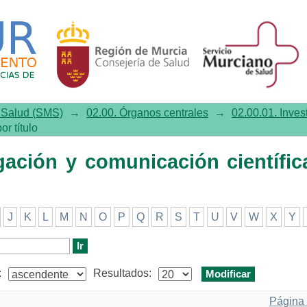
ón y comunicación científica por 
e Salud (SMS)
→
02.00. Órganos centrales
→
02.00.01. Inves
or título
igación y comunicación científic
J
K
L
M
N
O
P
Q
R
S
T
U
V
W
X
Y
:
Resultados:
Página 