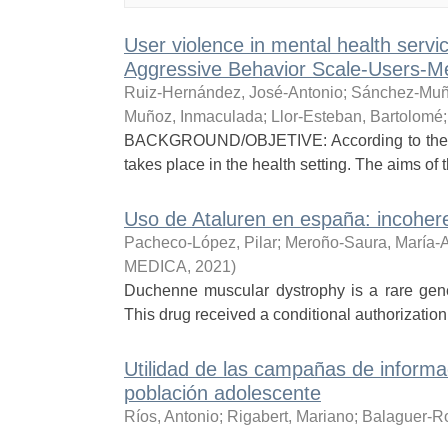
User violence in mental health servi
Aggressive Behavior Scale-Users-M
Ruiz-Hernández, José-Antonio
;
Sánchez-Muñ
Muñoz, Inmaculada
;
Llor-Esteban, Bartolomé
BACKGROUND/OBJETIVE: According to the Worl
takes place in the health setting. The aims of
Uso de Ataluren en españa: incohere
Pacheco-López, Pilar
;
Meroño-Saura, María-
MEDICA
,
2021
)
Duchenne muscular dystrophy is a rare genet
This drug received a conditional authorizati
Utilidad de las campañas de informa
población adolescente
Ríos, Antonio
;
Rigabert, Mariano
;
Balaguer-R