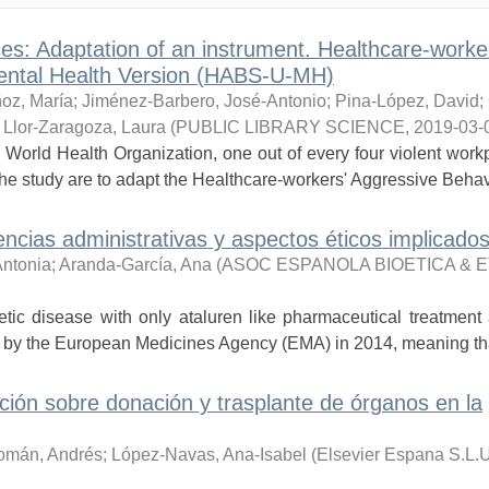
ces: Adaptation of an instrument. Healthcare-worke
ental Health Version (HABS-U-MH)
oz, María
;
Jiménez-Barbero, José-Antonio
;
Pina-López, David
;
;
Llor-Zaragoza, Laura
(
PUBLIC LIBRARY SCIENCE
,
2019-03-
d Health Organization, one out of every four violent workp
 the study are to adapt the Healthcare-workers' Aggressive Behavi
ncias administrativas y aspectos éticos implicado
Antonia
;
Aranda-García, Ana
(
ASOC ESPANOLA BIOETICA & E
ic disease with only ataluren like pharmaceutical treatment 
on by the European Medicines Agency (EMA) in 2014, meaning that
ción sobre donación y trasplante de órganos en la
omán, Andrés
;
López-Navas, Ana-Isabel
(
Elsevier Espana S.L.