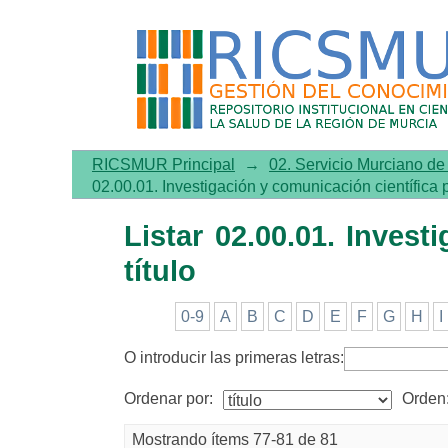
Listar 02.00.01. Investigaci
RICSMUR Principal
→
02. Servicio Murciano d
02.00.01. Investigación y comunicación científica p
Listar 02.00.01. Invest
título
0-9
A
B
C
D
E
F
G
H
I
O introducir las primeras letras:
Ordenar por:
Orden
Mostrando ítems 77-81 de 81