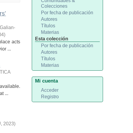
Comunidades &
Colecciones
rs'
Por fecha de publicación
Autores
Títulos
Galian-
Materias
04
)
Esta colección
lace acts
Por fecha de publicación
or ...
Autores
Títulos
s
Materias
TICA
Mi cuenta
available.
Acceder
 ...
Registro
U
,
2023
)