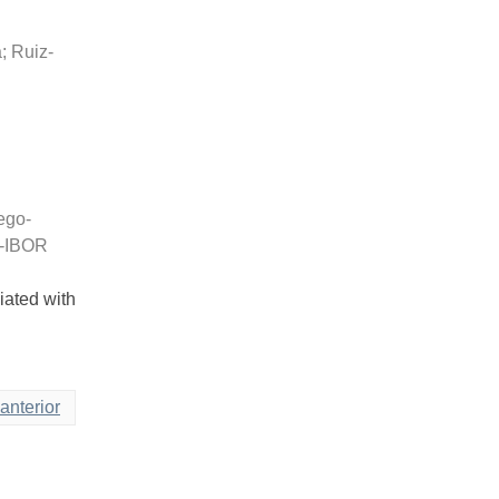
a
;
Ruiz-
ego-
-IBOR
iated with
anterior