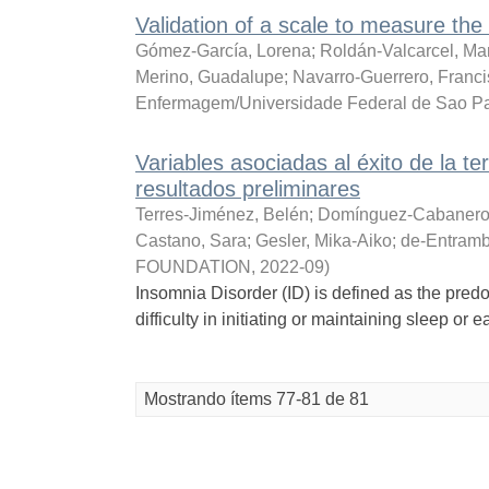
Validation of a scale to measure the
Gómez-García, Lorena
;
Roldán-Valcarcel, Ma
Merino, Guadalupe
;
Navarro-Guerrero, Franci
Enfermagem/Universidade Federal de Sao P
Variables asociadas al éxito de la te
resultados preliminares
Terres-Jiménez, Belén
;
Domínguez-Cabanero
Castano, Sara
;
Gesler, Mika-Aiko
;
de-Entram
FOUNDATION
,
2022-09
)
Insomnia Disorder (ID) is defined as the predom
difficulty in initiating or maintaining sleep or 
Mostrando ítems 77-81 de 81