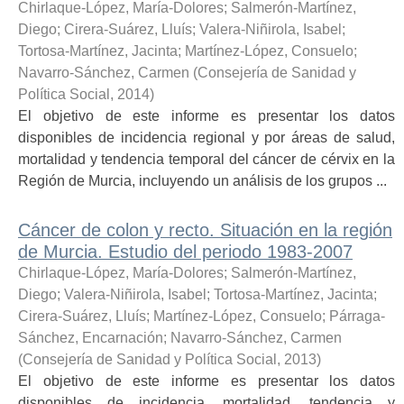
Chirlaque-López, María-Dolores
;
Salmerón-Martínez,
Diego
;
Cirera-Suárez, Lluís
;
Valera-Niñirola, Isabel
;
Tortosa-Martínez, Jacinta
;
Martínez-López, Consuelo
;
Navarro-Sánchez, Carmen
(
Consejería de Sanidad y
Política Social
,
2014
)
El objetivo de este informe es presentar los datos
disponibles de incidencia regional y por áreas de salud,
mortalidad y tendencia temporal del cáncer de cérvix en la
Región de Murcia, incluyendo un análisis de los grupos ...
Cáncer de colon y recto. Situación en la región
de Murcia. Estudio del periodo 1983-2007
Chirlaque-López, María-Dolores
;
Salmerón-Martínez,
Diego
;
Valera-Niñirola, Isabel
;
Tortosa-Martínez, Jacinta
;
Cirera-Suárez, Lluís
;
Martínez-López, Consuelo
;
Párraga-
Sánchez, Encarnación
;
Navarro-Sánchez, Carmen
(
Consejería de Sanidad y Política Social
,
2013
)
El objetivo de este informe es presentar los datos
disponibles de incidencia, mortalidad, tendencia y