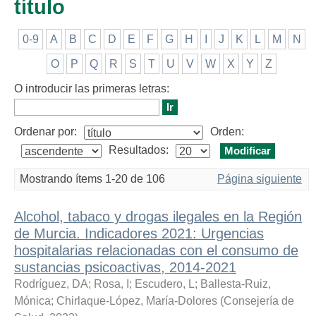
título
0-9
A
B
C
D
E
F
G
H
I
J
K
L
M
N
O
P
Q
R
S
T
U
V
W
X
Y
Z
O introducir las primeras letras:
Ordenar por:
Orden:
Resultados:
Mostrando ítems 1-20 de 106
Página siguiente
Alcohol, tabaco y drogas ilegales en la Región
de Murcia. Indicadores 2021: Urgencias
hospitalarias relacionadas con el consumo de
sustancias psicoactivas, 2014-2021
Rodríguez, DA
;
Rosa, I
;
Escudero, L
;
Ballesta-Ruiz,
Mónica
;
Chirlaque-López, María-Dolores
(
Consejería de