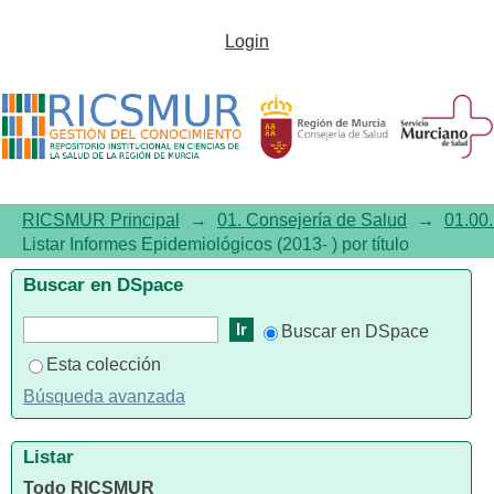
Listar Informes
Login
Epidemiológicos (2013- ) por
título
RICSMUR Principal
→
01. Consejería de Salud
→
01.00.
Listar Informes Epidemiológicos (2013- ) por título
Buscar en DSpace
Buscar en DSpace
Esta colección
Búsqueda avanzada
Listar
Todo RICSMUR