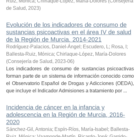
Ruiz, Mónica
;
Chirlaque-López, María-Dolores
(
Consejería
de Salud
,
2023
)
Evolución de los indicadores de consumo de
sustancias psicoactivas en el área IV de salud
de la Región de Murcia. 2014-2021
Rodríguez-Palacios, Daniel-Ángel
;
Escudero, L
;
Rosa, I
;
Ballesta-Ruiz, Mónica
;
Chirlaque-López, María-Dolores
(
Consejería de Salud
,
2023-06
)
Los indicadores de consumo de sustancias psicoactivas
forman parte de un sistema de información conocido como
el Observatorio Español de Drogas y Adicciones (OEDA),
que incluye el Indicador Admisiones a tratamiento por ...
Incidencia de cáncer en la infancia y
adolescencia en la Región de Murcia, 2016-
2020
Sánchez-Gil, Antonia
;
Espín-Ríos, María-Isabel
;
Ballesta-
Ruiz, Mónica
;
Vaamonde-Martín, Ricardo-José
;
Garrido-