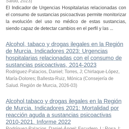
Salud
,
2023
)
El Indicador de Urgencias Hospitalarias relacionadas con
el consumo de sustancias psicoactivas permite monitorizar
la evolución del uso no médico de estas sustancias,
siendo capaz de detectar cambios en el perfil y las ...
Alcohol, tabaco y drogas ilegales en la Región
de Murcia. Indicadores 2023: Urgencias
hospitalarias relacionadas con el consumo de
sustancias psicoactivas, 2014-2023
Rodriguez-Palacios, Daniel
;
Torres, J
;
Chirlaque-López,
María-Dolores
;
Ballesta-Ruiz, Mónica
(
Consejería de
Salud. Región de Murcia
,
2026-03
)
Alcohol,tabaco y drogas ilegales en la Región
de Murcia. Indicadores 2021: Mortalidad por
reacción aguda a sustancias psicoactivas
2010-2021. Informe 2022
Rodríguez-Palacios, Daniel-Ángel
;
Escudero, L
;
Rosa, I
;