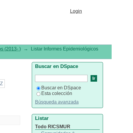
Login
s (2013- )
→
Listar Informes Epidemiológicos
Buscar en DSpace
Z
Buscar en DSpace
Esta colección
Búsqueda avanzada
Listar
Todo RICSMUR