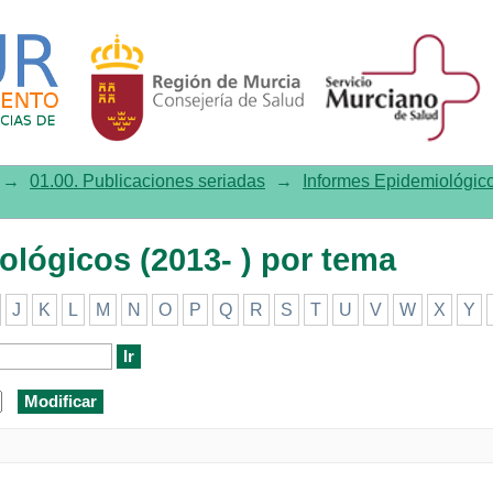
icos (2013- ) por tema
→
01.00. Publicaciones seriadas
→
Informes Epidemiológico
ológicos (2013- ) por tema
J
K
L
M
N
O
P
Q
R
S
T
U
V
W
X
Y