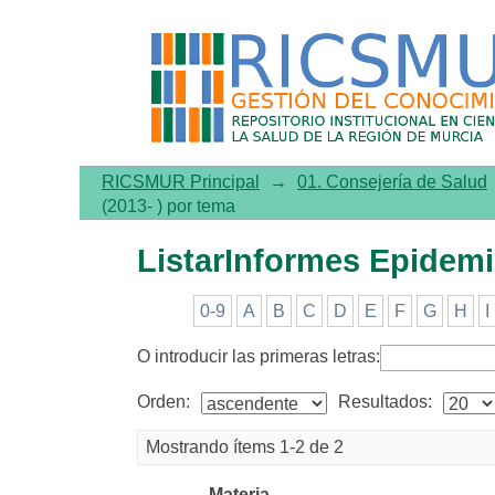
ListarInformes Epidemiológ
RICSMUR Principal
→
01. Consejería de Salud
(2013- ) por tema
ListarInformes Epidemi
0-9
A
B
C
D
E
F
G
H
I
O introducir las primeras letras:
Orden:
Resultados:
Mostrando ítems 1-2 de 2
Materia