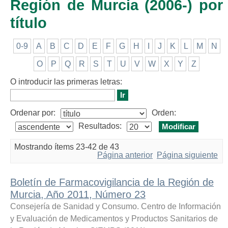
Región de Murcia (2006-) por
título
0-9
A
B
C
D
E
F
G
H
I
J
K
L
M
N
O
P
Q
R
S
T
U
V
W
X
Y
Z
O introducir las primeras letras:
Ordenar por:
Orden:
Resultados:
Mostrando ítems 23-42 de 43
Página anterior
Página siguiente
Boletín de Farmacovigilancia de la Región de
Murcia, Año 2011, Número 23
Consejería de Sanidad y Consumo. Centro de Información
y Evaluación de Medicamentos y Productos Sanitarios de