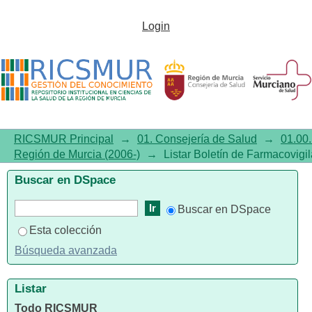
Listar Boletín de
Login
Farmacovigilancia de la Región
de Murcia (2006-) por título
RICSMUR Principal
→
01. Consejería de Salud
→
01.00.
Región de Murcia (2006-)
→
Listar Boletín de Farmacovigil
Buscar en DSpace
Buscar en DSpace
Esta colección
Búsqueda avanzada
Listar
Todo RICSMUR