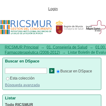
Listar Boletín de Evaluación
Login
Farmacoterapéutica (2006-2012)
por título
RICSMUR Principal
→
01. Consejería de Salud
→
01.00.
Farmacoterapéutica (2006-2012)
→
Listar Boletín de Eval
Buscar en DSpace
Buscar en DSpace
Esta colección
Búsqueda avanzada
Listar
Todo RICSMUR