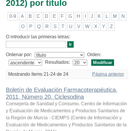
2012) por título
0-9
A
B
C
D
E
F
G
H
I
J
K
L
M
N
O
P
Q
R
S
T
U
V
W
X
Y
Z
O introducir las primeras letras:
Ordenar por:
Orden:
Resultados:
Mostrando ítems 21-24 de 24
Página anterior
Boletín de Evaluación Farmacoterapéutica,
2011, Número 20. Ciclesodina
Consejería de Sanidad y Consumo. Centro de Información
y Evaluación de Medicamentos y Productos Sanitarios de
la Región de Murcia - CIEMPS
(
Centro de Información y
Evaluación de Medicamentos y Productos Sanitarios de la